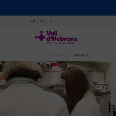
Vés
al
contingut
CA
EN
ES
Home
Recerca