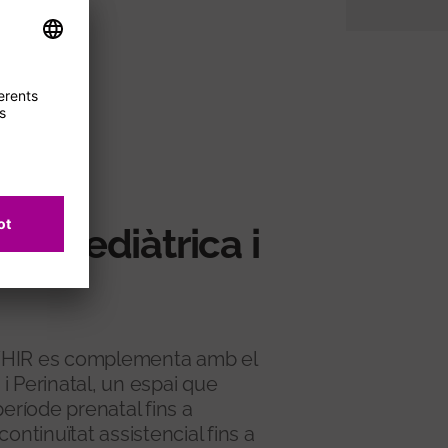
ca Pediàtrica i
l VHIR es complementa amb el
i Perinatal, un espai que
període prenatal fins a
ontinuïtat assistencial fins a