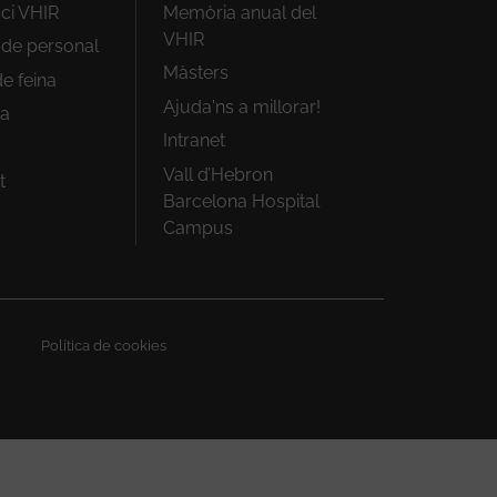
ici VHIR
Memòria anual del
VHIR
i de personal
Màsters
e feina
Ajuda'ns a millorar!
ra
Intranet
Vall d’Hebron
t
Barcelona Hospital
Campus
Política de cookies