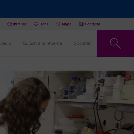
Intranet
Dona
Mapa
Contacte
vació
Suport a la recerca
Societat