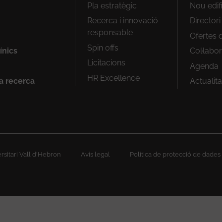
Peu
Pla estratègic
Nou edif
1
Recerca i innovació
Director
responsable
Ofertes d
Spin offs
ínics
Col·labo
Licitacions
Agenda
HR Excellence
la recerca
Actualita
sitari Vall d'Hebron
Avís legal
Política de protecció de dades