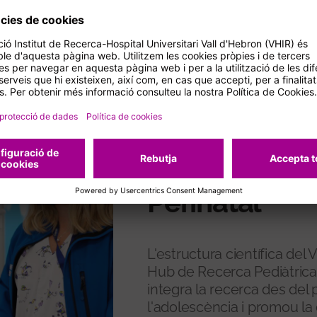
ESTRUCTURA
Hub de Recer
Perinatal
L'estructura científica de
Hub de Recerca Pediàtrica 
integra la recerca des del 
l'adolescència i promou la c