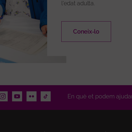
l'edat adulta.
Coneix-lo
dIn
Instagram
Youtube
Flickr
TikTok
En què et podem ajuda