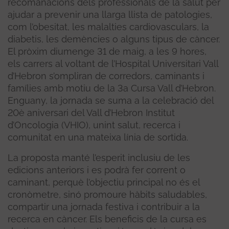
recomanacions dels professionals de la salut per
ajudar a prevenir una llarga llista de patologies,
com l’obesitat, les malalties cardiovasculars, la
diabetis, les demències o alguns tipus de càncer.
El pròxim diumenge 31 de maig, a les 9 hores,
els carrers al voltant de l’Hospital Universitari Vall
d’Hebron s’ompliran de corredors, caminants i
famílies amb motiu de la 3a Cursa Vall d’Hebron.
Enguany, la jornada se suma a la celebració del
20è aniversari del Vall d’Hebron Institut
d’Oncologia (VHIO), unint salut, recerca i
comunitat en una mateixa línia de sortida.
La proposta manté l’esperit inclusiu de les
edicions anteriors i es podrà fer corrent o
caminant, perquè l’objectiu principal no és el
cronòmetre, sinó promoure hàbits saludables,
compartir una jornada festiva i contribuir a la
recerca en càncer. Els beneficis de la cursa es