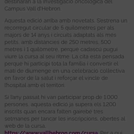
destinaran a la investigació oncològica del
Campus Vall d'Hebron.
Aquesta edició arriba amb novetats. S’estrena un
recorregut circular de 5 quilòmetres per als
majors de 14 anys i circuits adaptats als més
petits, amb distàncies de 250 metres, 500
metres i 1 quilòmetre, perquè cadascú pugui
viure la cursa al seu ritme. La cita està pensada
perquè hi participi tota la família i convertir el
matí de diumenge en una celebració col·lectiva
en favor de la salut i reforçar el vincle de
l’hospital amb el territori.
Si l’any passat hi van participar prop de 1.000
persones, aquesta edició ja supera els 1.200
inscrits quan encara falten gairebé tres
setmanes per tancar les inscripcions, obertes al
web de la cursa,
https://www.vallhebron.com/cursa
. Per a qui