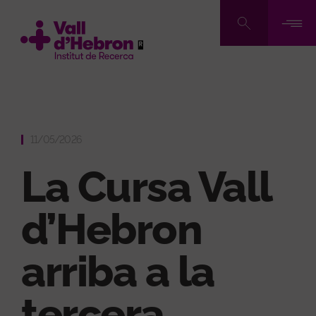
Skip
to
main
content
11/05/2026
La Cursa Vall
d’Hebron
arriba a la
tercera