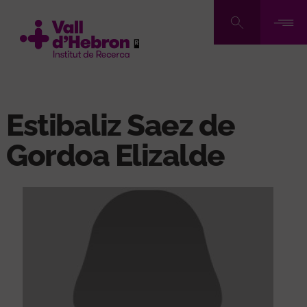
Vés
al
contingut
Estibaliz Saez de
Gordoa Elizalde