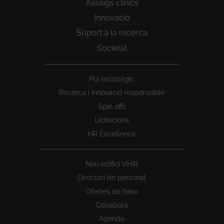
Assaigs clínics
Innovació
Suport a la recerca
Societat
Peu
Pla estratègic
1
Recerca i innovació responsable
Spin offs
Licitacions
HR Excellence
Nou edifici VHIR
Directori de personal
Ofertes de feina
Col·labora
Agenda