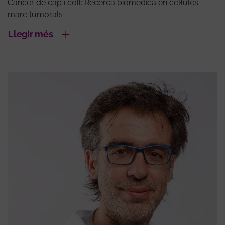
Càncer de cap i coll: Recerca biomèdica en cèl·lules
mare tumorals
Llegir més