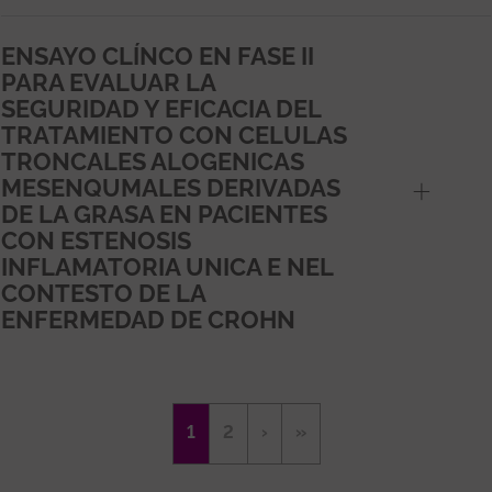
ENSAYO CLÍNCO EN FASE II
PARA EVALUAR LA
SEGURIDAD Y EFICACIA DEL
TRATAMIENTO CON CELULAS
TRONCALES ALOGENICAS
MESENQUMALES DERIVADAS
DE LA GRASA EN PACIENTES
CON ESTENOSIS
INFLAMATORIA UNICA E NEL
CONTESTO DE LA
ENFERMEDAD DE CROHN
Paginació
Pàgina
1
Page
2
Pàgina
›
Última
»
actual
següent
pàgina