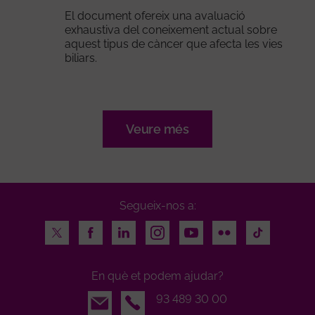
El document ofereix una avaluació
exhaustiva del coneixement actual sobre
aquest tipus de càncer que afecta les vies
biliars.
Veure més
Segueix-nos a:
Twitter
Facebook
LinkedIn
Instagram
Youtube
Flickr
TikTok
En què et podem ajudar?
Email
93 489 30 00