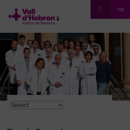
Vés
al
contingut