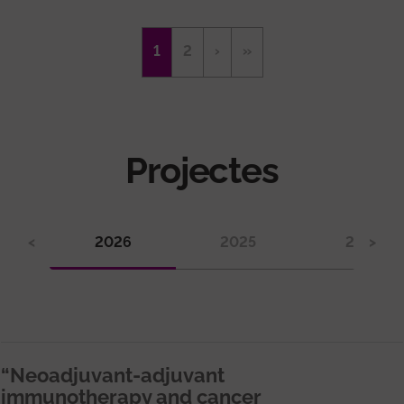
Paginació
Pàgina
1
Page
2
Pàgina
›
Última
»
actual
següent
pàgina
Projectes
<
2026
2025
2024
>
“Neoadjuvant-adjuvant
immunotherapy and cancer