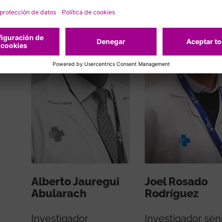
Alberto Jauregui
Joel Rosado
Abularach
Rodríguez
Investigador
Investigador sén