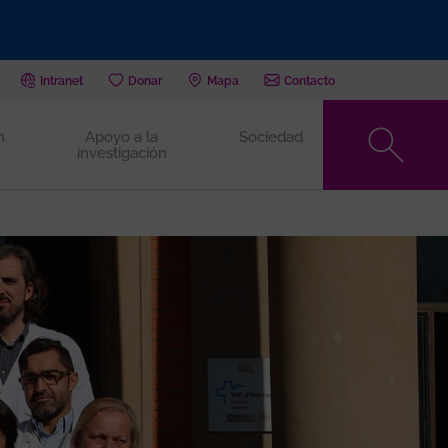
Intranet
Donar
Mapa
Contacto
n
Apoyo a la
Sociedad
investigación