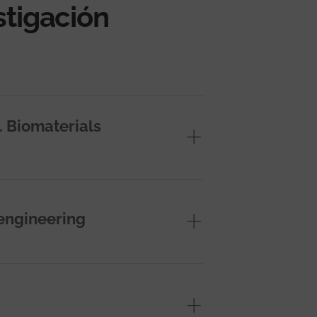
stigación
. Biomaterials
engineering