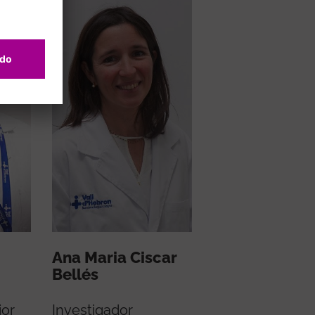
Ana Maria Ciscar
Bellés
ior
Investigador