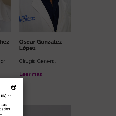
chez
Oscar González
López
ior
Cirugía General
Leer más