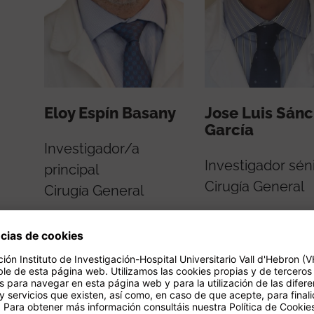
Eloy Espín Basany
Jose Luis Sán
García
Investigador/a
Investigador sén
principal
Cirugía General
Cirugía General
Leer más
Leer más