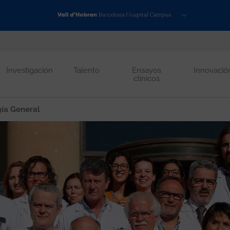
Investigación
Talento
Ensayos
Innovació
clínicos
ía General