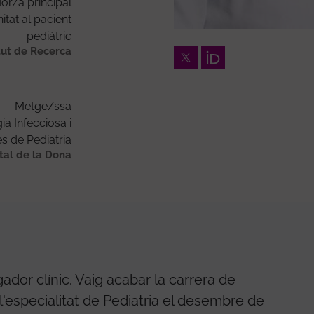
or/a principal
itat al pacient
pediàtric
tut de Recerca
Twitter
Orcid
Metge/ssa
ia Infecciosa i
s de Pediatria
ital de la Dona
ador clínic. Vaig acabar la carrera de
, l'especialitat de Pediatria el desembre de