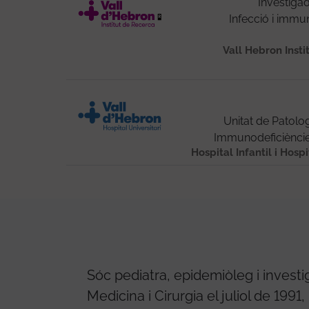
Investigad
Infecció i immun
Vall Hebron Insti
Unitat de Patolog
Immunodeficièncie
Hospital Infantil i Hosp
Sóc pediatra, epidemiòleg i investig
Medicina i Cirurgia el juliol de 1991