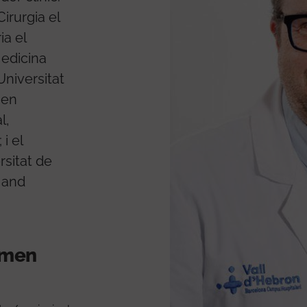
irurgia el
ia el
Medicina
Universitat
 en
l,
i el
rsitat de
 and
ormen