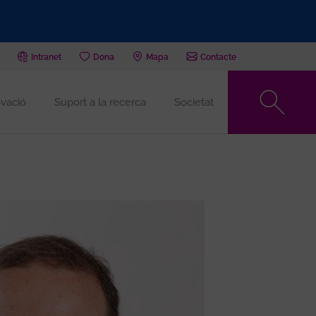
Intranet
Dona
Mapa
Contacte
vació
Suport a la recerca
Societat