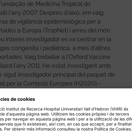
a Fundação de Medicina Tropical do
) l'any 2007. Després d'això, em vaig
xa de vigilància epidemiològica per a
ortades a Europa (TropNet) i arreu del món
eu interès investigador es va centrar en la
agas congènita i pediàtrica, a més d'altres
portades. Vaig treballar a l'Oxford Vaccine
ard l'any 2011. He estat investigant amb
e sigut investigador principal del paquet de
nçat per la Comissió Europea (H2020) -
tre 2016 i 2021.
o la recerca sobre la COVID-19 pediàtrica al
ca COVID-19 a Catalunya (COPEDI-CAT) que
tres d'Atenció Primària i Hospitalària de
és multidisciplinari amb professionals