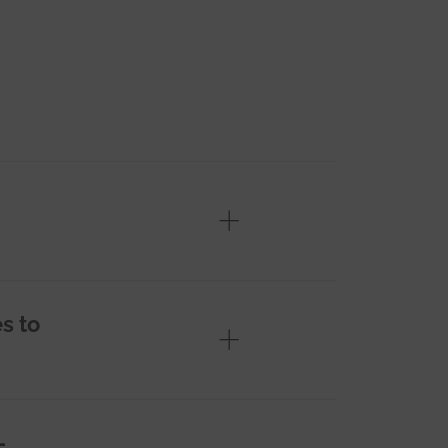
s to
-