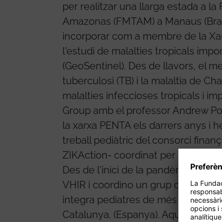
per realitzar una llarga estada a l
Amazonas (FMTAM) a Manaus (Brasil
incorporar com a membre de la Xar
l'estudi de malalties tropicals imp
(GeoSentinel). Des de llavors, el m
tuberculosi (TB) i la malaltia de Ch
malalties infeccioses tropicals i im
Group amb el professor Andrew Poll
la xarxa PENTA els darrers anys i h
treball pediàtric del consorci fina
ZIKAction- coordinat per PENTA en
Des de l'inici de la pandèmia, lider
VHIR i coordino un grup de recer
integra pediatres de més de 150 cen
Catalunya. (Espanya). Aquest grup 