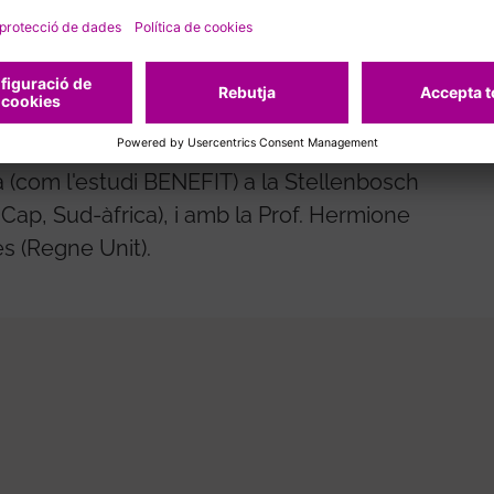
bioenginyeria, l'enginyeria informàtica, tots
at Politècnica de Catalunya (UPC).
ofessor Saulo Passos en projectes de
 Medicina Jundiai (estat de São Paulo,
aaf per a estades de recerca i estudis
ca (com l'estudi BENEFIT) a la Stellenbosch
 Cap, Sud-àfrica), i amb la Prof. Hermione
es (Regne Unit).