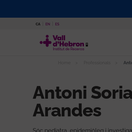
Vés
al
contingut
CA
EN
ES
Home
Professionals
Anto
Antoni Sori
Arandes
Sóc pediatra, epidemiòleg i investigad