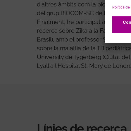
d'altres àmbits com la biofísica, la 
del grup BIOCOM-SC de la Universit
Finalment, he participat amb el pr
recerca sobre Zika a la Facultat de
Brasil), amb el professor Simon Sch
sobre la malaltia de la TB pediàtri
University de Tygerberg (Ciutat del
Lyall a l'Hospital St. Mary de Londr
Línies de recerca