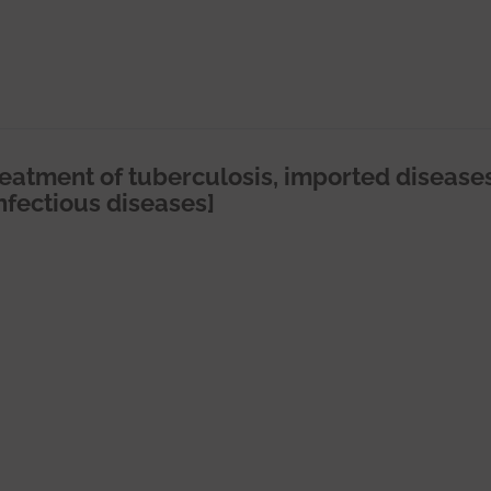
reatment of tuberculosis, imported disease
nfectious diseases]