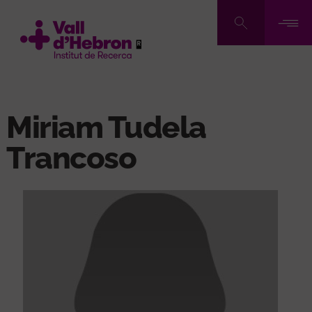
Vés
al
contingut
Miriam Tudela
Trancoso