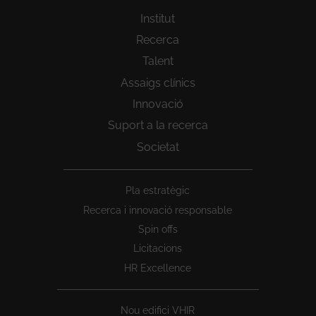
Institut
Recerca
Talent
Assaigs clínics
Innovació
Suport a la recerca
Societat
Peu
Pla estratègic
1
Recerca i innovació responsable
Spin offs
Licitacions
HR Excellence
Nou edifici VHIR