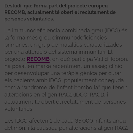
L’estudi, que forma part del projecte europeu
RECOMB, actualment té obert el reclutament de
persones voluntàries.
La immunodeficiència combinada greu (IDCG) és
la forma més greu d’immunodeficiències
primàries, un grup de malalties caracteritzades
per una alteració del sistema immunitari. El
projecte
RECOMB
, en què participa Vall d’Hebron,
ha posat en marxa recentment un assaig clínic
per desenvolupar una teràpia gènica per curar
els pacients amb IDCG, popularment coneguda
com a “síndrome de l’infant bombolla” que tenen
alteracions en el gen RAG1 (IDCG-RAG1), i
actualment té obert el reclutament de persones
voluntàries.
Les IDCG afecten 1 de cada 35.000 infants arreu
del món, i la causada per alteracions al gen RAG1