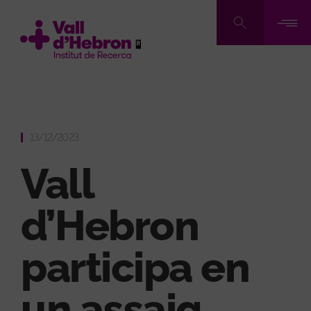
Vés
al
contingut
13/12/2023
Vall
d’Hebron
participa en
un assaig