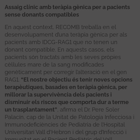
Assaig clínic amb teràpia gènica per a pacients
sense donants compatibles
En aquest context, RECOMB treballa en el
desenvolupament d’una teràpia gènica per als
pacients amb IDCG-RAG1 que no tenen un
donant compatible. En aquests casos, els
pacients són tractats amb les seves pròpies
cèl·lules mare de la sang modificades
genèticament per corregir l’alteració en el gen
RAG1.
“El nostre objectiu és tenir noves opcions
terapèutiques, basades en teràpia gènica, per
millorar la supervivència dels pacients i
disminuir els riscos que comporta dur a terme
un trasplantament”
, afirma el Dr. Pere Soler
Palacín, cap de la Unitat de Patologia Infecciosa i
Immunodeficiències de Pediatria de l’Hospital
Universitari Vall d'Hebron i del grup d’Infecció i
Immunitat en el Pacient Pediàtric del Vall