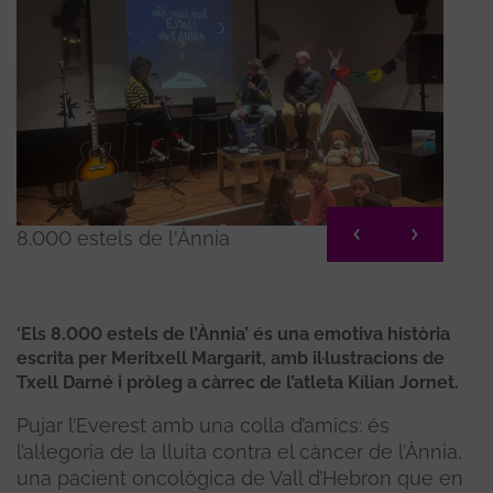
8.000 estels de l'Ànnia
Ànnia
‘Els 8.000 estels de l’Ànnia’ és una emotiva història
escrita per Meritxell Margarit, amb il·lustracions de
Txell Darné i pròleg a càrrec de l’atleta Kílian Jornet.
Pujar l’Everest amb una colla d’amics: és
l’al·legoria de la lluita contra el càncer de l’Ànnia,
una pacient oncològica de Vall d’Hebron que en