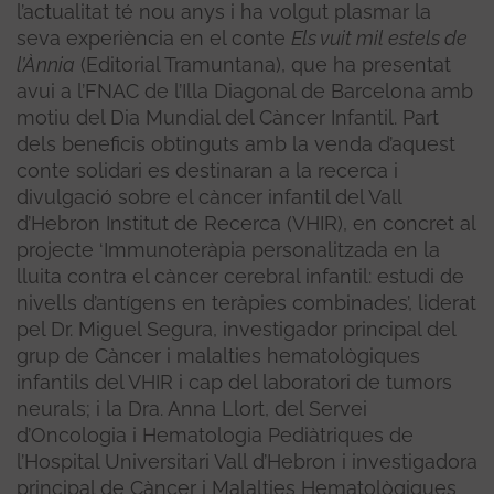
l’actualitat té nou anys i ha volgut plasmar la
seva experiència en el conte
Els vuit mil estels de
l’Ànnia
(Editorial Tramuntana), que ha presentat
avui a l’FNAC de l’Illa Diagonal de Barcelona amb
motiu del Dia Mundial del Càncer Infantil. Part
dels beneficis obtinguts amb la venda d’aquest
conte solidari es destinaran a la recerca i
divulgació sobre el càncer infantil del Vall
d’Hebron Institut de Recerca (VHIR), en concret al
projecte ‘Immunoteràpia personalitzada en la
lluita contra el càncer cerebral infantil: estudi de
nivells d’antígens en teràpies combinades’, liderat
pel Dr. Miguel Segura, investigador principal del
grup de Càncer i malalties hematològiques
infantils del VHIR i cap del laboratori de tumors
neurals; i la Dra. Anna Llort, del Servei
d’Oncologia i Hematologia Pediàtriques de
l’Hospital Universitari Vall d’Hebron i investigadora
principal de Càncer i Malalties Hematològiques