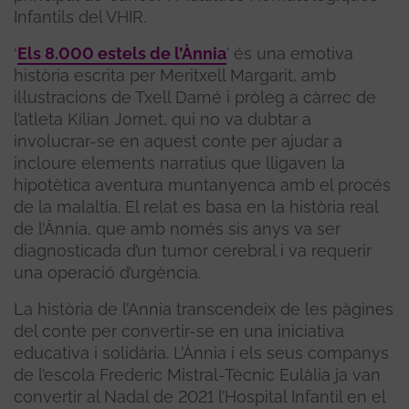
Infantils del VHIR.
‘
Els 8.000 estels de l’Ànnia
’ és una emotiva
història escrita per Meritxell Margarit, amb
il·lustracions de Txell Darné i pròleg a càrrec de
l’atleta Kílian Jornet, qui no va dubtar a
involucrar-se en aquest conte per ajudar a
incloure elements narratius que lligaven la
hipotètica aventura muntanyenca amb el procés
de la malaltia. El relat es basa en la història real
de l’Ànnia, que amb només sis anys va ser
diagnosticada d’un tumor cerebral i va requerir
una operació d’urgència.
La història de l’Annia transcendeix de les pàgines
del conte per convertir-se en una iniciativa
educativa i solidària. L’Ànnia i els seus companys
de l’escola Frederic Mistral-Tècnic Eulàlia ja van
convertir al Nadal de 2021 l’Hospital Infantil en el