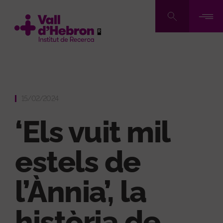
Skip
to
main
content
15/02/2024
‘Els vuit mil
estels de
l’Ànnia’, la
història de