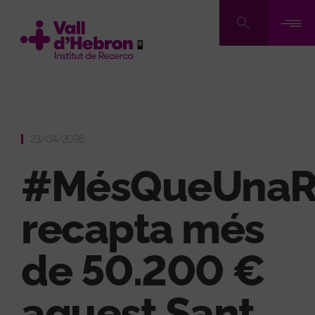
Skip
to
main
content
23/04/2026
#MésQueUnaR
recapta més
de 50.200 €
aquest Sant