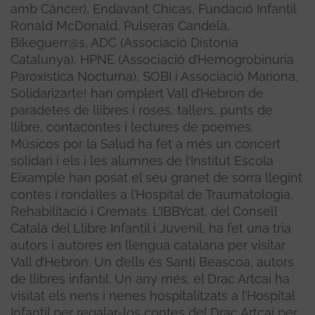
amb Càncer), Endavant Chicas, Fundació Infantil
Ronald McDonald, Pulseras Candela,
Bikeguerr@s, ADC (Associació Distonia
Catalunya), HPNE (Associació d’Hemogrobinuria
Paroxística Nocturna), SOBI i Associació Mariona,
Solidarizarte! han omplert Vall d’Hebron de
paradetes de llibres i roses, tallers, punts de
llibre, contacontes i lectures de poemes.
Músicos por la Salud ha fet a més un concert
solidari i els i les alumnes de l’Institut Escola
Eixample han posat el seu granet de sorra llegint
contes i rondalles a l’Hospital de Traumatologia,
Rehabilitació i Cremats. L’IBBYcat, del Consell
Català del Llibre Infantil i Juvenil, ha fet una tria
autors i autores en llengua catalana per visitar
Vall d’Hebron. Un d’ells és Santi Beascoa, autors
de llibres infantil. Un any més, el Drac Artcai ha
visitat els nens i nenes hospitalitzats a l’Hospital
Infantil per regalar-los contes del Drac Artcai per