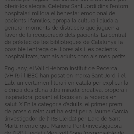
oferir-los alegria. Celebrar Sant Jordi dins l’entorn
hospitalari millora el benestar emocional de
pacients i famílies, apropa la cultura i ajuda a
generar moments de distracció que juguen a
favor de la recuperació dels pacients. La central
de préstec de les biblioteques de Catalunya fa
possible l’entrega de llibres als i les pacients
hospitalitzats, tant als adults com als més petits.
Enguany, el Vall d’Hebron Institut de Recerca
(VHIR) i l'IBEC han posat en marxa Sant Jordi i el
Lab, un certamen literari en català per explicar la
ciència des d’una altra mirada: creativa, propera i
inspiradora, posant el focus en la recerca en
salut. X En la categoria d’adults, el primer premi
de prosa o relat curt ha estat per a Jaume García
(investigador de l'IRB Lleida) per L'arc de Sant
Martí, mentre que Mariona Pont (investigadora
de l'IRB Lleida) i Meritxell Soria (responsable de