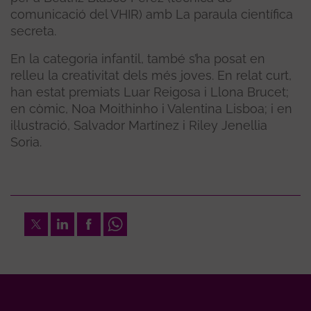
comunicació del VHIR) amb La paraula científica
secreta.
En la categoria infantil, també s’ha posat en
relleu la creativitat dels més joves. En relat curt,
han estat premiats Luar Reigosa i Llona Brucet;
en còmic, Noa Moithinho i Valentina Lisboa; i en
il·lustració, Salvador Martínez i Riley Jenellia
Soria.
Twitter
LinkedIn
Facebook
Whatsapp