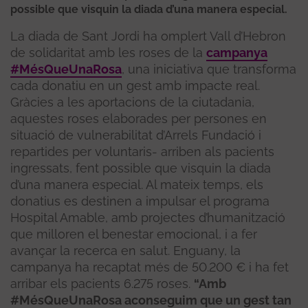
possible que visquin la diada d’una manera especial.
La diada de Sant Jordi ha omplert Vall d’Hebron
de solidaritat amb les roses de la
campanya
#MésQueUnaRosa
, una iniciativa que transforma
cada donatiu en un gest amb impacte real.
Gràcies a les aportacions de la ciutadania,
aquestes roses elaborades per persones en
situació de vulnerabilitat d’Arrels Fundació i
repartides per voluntaris- arriben als pacients
ingressats, fent possible que visquin la diada
d’una manera especial. Al mateix temps, els
donatius es destinen a impulsar el programa
Hospital Amable, amb projectes d’humanització
que milloren el benestar emocional, i a fer
avançar la recerca en salut. Enguany, la
campanya ha recaptat més de 50.200 € i ha fet
arribar els pacients 6.275 roses.
“Amb
#MésQueUnaRosa aconseguim que un gest tan