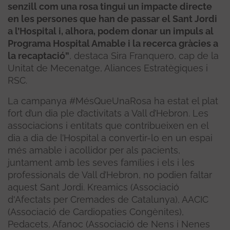
senzill com una rosa tingui un impacte directe
en les persones que han de passar el Sant Jordi
a l’Hospital i, alhora, podem donar un impuls al
Programa Hospital Amable i la recerca gràcies a
la recaptació”
, destaca Sira Franquero, cap de la
Unitat de Mecenatge, Aliances Estratègiques i
RSC.
La campanya #MésQueUnaRosa ha estat el plat
fort d’un dia ple d’activitats a Vall d’Hebron. Les
associacions i entitats que contribueixen en el
dia a dia de l’Hospital a convertir-lo en un espai
més amable i acollidor per als pacients,
juntament amb les seves famílies i els i les
professionals de Vall d’Hebron, no podien faltar
aquest Sant Jordi. Kreamics (Associació
d'Afectats per Cremades de Catalunya), AACIC
(Associació de Cardiopaties Congènites),
Pedacets, Afanoc (Associació de Nens i Nenes