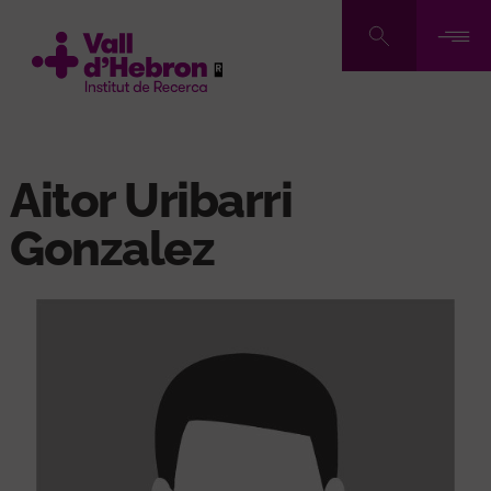
Skip
to
main
content
Aitor Uribarri
Gonzalez