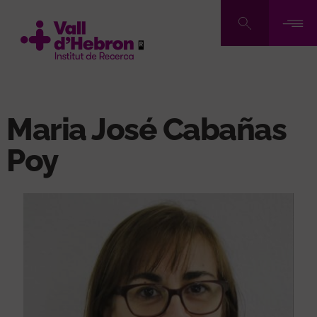
Skip
to
main
content
Maria José Cabañas
Poy