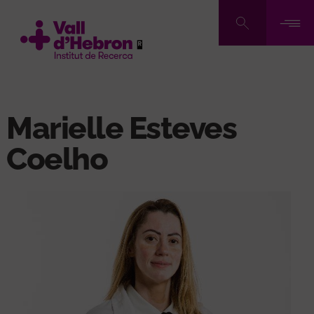
Skip
to
main
content
Marielle Esteves
Coelho