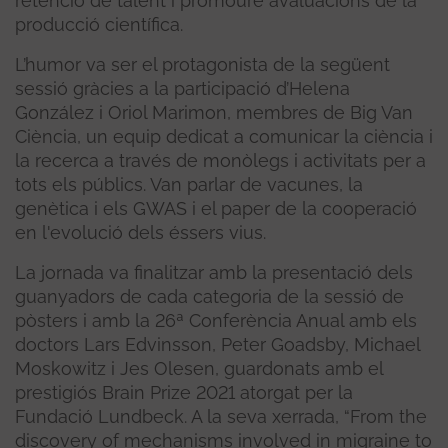
retenció de talent i promoure avaluacions de la
producció científica.
L’humor va ser el protagonista de la següent
sessió gràcies a la participació d’Helena
González i Oriol Marimon, membres de Big Van
Ciència, un equip dedicat a comunicar la ciència i
la recerca a través de monòlegs i activitats per a
tots els públics. Van parlar de vacunes, la
genètica i els GWAS i el paper de la cooperació
en l'evolució dels éssers vius.
La jornada va finalitzar amb la presentació dels
guanyadors de cada categoria de la sessió de
pòsters i amb la 26ª Conferència Anual amb els
doctors Lars Edvinsson, Peter Goadsby, Michael
Moskowitz i Jes Olesen, guardonats amb el
prestigiós Brain Prize 2021 atorgat per la
Fundació Lundbeck. A la seva xerrada, “From the
discovery of mechanisms involved in migraine to