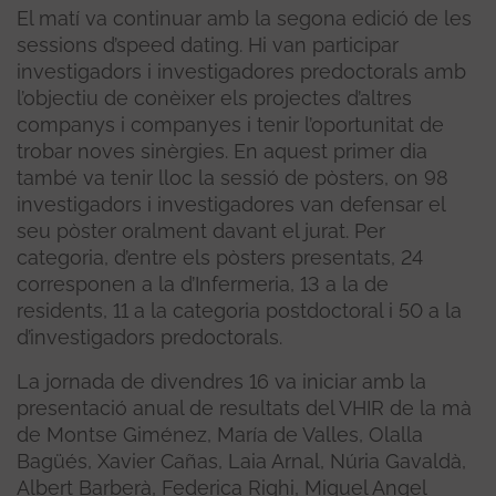
El matí va continuar amb la segona edició de les
sessions d’speed dating. Hi van participar
investigadors i investigadores predoctorals amb
l’objectiu de conèixer els projectes d’altres
companys i companyes i tenir l’oportunitat de
trobar noves sinèrgies. En aquest primer dia
també va tenir lloc la sessió de pòsters, on 98
investigadors i investigadores van defensar el
seu pòster oralment davant el jurat. Per
categoria, d’entre els pòsters presentats, 24
corresponen a la d’Infermeria, 13 a la de
residents, 11 a la categoria postdoctoral i 50 a la
d’investigadors predoctorals.
La jornada de divendres 16 va iniciar amb la
presentació anual de resultats del VHIR de la mà
de Montse Giménez, María de Valles, Olalla
Bagüés, Xavier Cañas, Laia Arnal, Núria Gavaldà,
Albert Barberà, Federica Righi, Miguel Angel