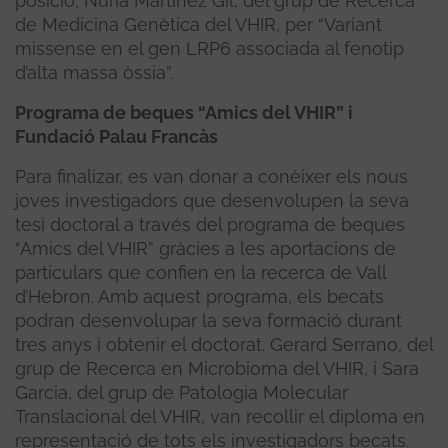
posició, Núria Martínez Gil, del grup de Recerca
de Medicina Genètica del VHIR, per “Variant
missense en el gen LRP6 associada al fenotip
d’alta massa òssia”.
Programa de beques “Amics del VHIR” i
Fundació Palau Francàs
Para finalizar, es van donar a conèixer els nous
joves investigadors que desenvolupen la seva
tesi doctoral a través del programa de beques
“Amics del VHIR” gràcies a les aportacions de
particulars que confien en la recerca de Vall
d’Hebron. Amb aquest programa, els becats
podran desenvolupar la seva formació durant
tres anys i obtenir el doctorat. Gerard Serrano, del
grup de Recerca en Microbioma del VHIR, i Sara
Garcia, del grup de Patologia Molecular
Translacional del VHIR, van recollir el diploma en
representació de tots els investigadors becats.