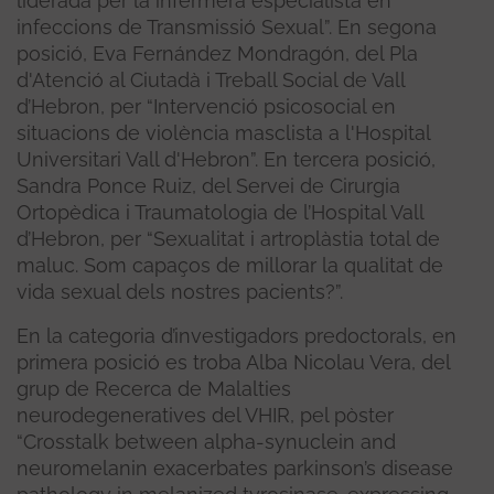
liderada per la infermera especialista en
infeccions de Transmissió Sexual”. En segona
posició, Eva Fernández Mondragón, del Pla
d'Atenció al Ciutadà i Treball Social de Vall
d’Hebron, per “Intervenció psicosocial en
situacions de violència masclista a l'Hospital
Universitari Vall d'Hebron”. En tercera posició,
Sandra Ponce Ruiz, del Servei de Cirurgia
Ortopèdica i Traumatologia de l’Hospital Vall
d’Hebron, per “Sexualitat i artroplàstia total de
maluc. Som capaços de millorar la qualitat de
vida sexual dels nostres pacients?”.
En la categoria d’investigadors predoctorals, en
primera posició es troba Alba Nicolau Vera, del
grup de Recerca de Malalties
neurodegeneratives del VHIR, pel pòster
“Crosstalk between alpha-synuclein and
neuromelanin exacerbates parkinson’s disease