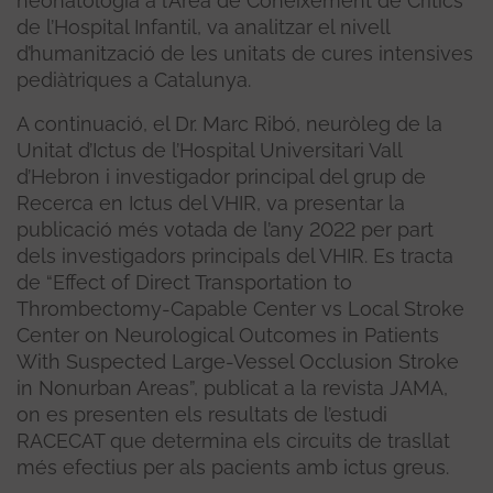
neonatologia a l’Àrea de Coneixement de Crítics
de l’Hospital Infantil, va analitzar el nivell
d’humanització de les unitats de cures intensives
pediàtriques a Catalunya.
A continuació, el Dr. Marc Ribó, neuròleg de la
Unitat d’Ictus de l’Hospital Universitari Vall
d’Hebron i investigador principal del grup de
Recerca en Ictus del VHIR, va presentar la
publicació més votada de l’any 2022 per part
dels investigadors principals del VHIR. Es tracta
de “Effect of Direct Transportation to
Thrombectomy-Capable Center vs Local Stroke
Center on Neurological Outcomes in Patients
With Suspected Large-Vessel Occlusion Stroke
in Nonurban Areas”, publicat a la revista JAMA,
on es presenten els resultats de l’estudi
RACECAT que determina els circuits de trasllat
més efectius per als pacients amb ictus greus.