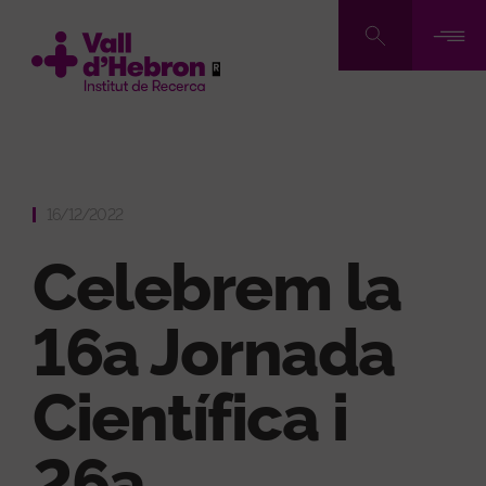
Skip
to
main
content
16/12/2022
Celebrem la
16a Jornada
Científica i
26a