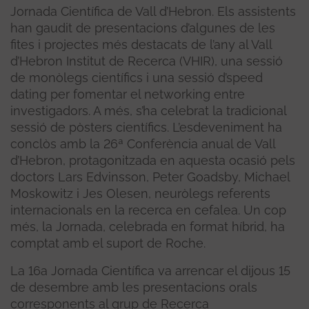
Jornada Científica de Vall d’Hebron. Els assistents
han gaudit de presentacions d’algunes de les
fites i projectes més destacats de l’any al Vall
d’Hebron Institut de Recerca (VHIR), una sessió
de monòlegs científics i una sessió d’speed
dating per fomentar el networking entre
investigadors. A més, s’ha celebrat la tradicional
sessió de pòsters científics. L’esdeveniment ha
conclòs amb la 26ª Conferència anual de Vall
d’Hebron, protagonitzada en aquesta ocasió pels
doctors Lars Edvinsson, Peter Goadsby, Michael
Moskowitz i Jes Olesen, neuròlegs referents
internacionals en la recerca en cefalea. Un cop
més, la Jornada, celebrada en format híbrid, ha
comptat amb el suport de Roche.
La 16a Jornada Científica va arrencar el dijous 15
de desembre amb les presentacions orals
corresponents al grup de Recerca