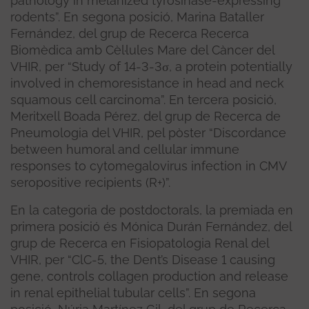
pathology in melanized tyrosinase-expressing
rodents”. En segona posició, Marina Bataller
Fernández, del grup de Recerca Recerca
Biomèdica amb Cèl·lules Mare del Càncer del
VHIR, per “Study of 14-3-3σ, a protein potentially
involved in chemoresistance in head and neck
squamous cell carcinoma”. En tercera posició,
Meritxell Boada Pérez, del grup de Recerca de
Pneumologia del VHIR, pel pòster “Discordance
between humoral and cellular immune
responses to cytomegalovirus infection in CMV
seropositive recipients (R+)”.
En la categoria de postdoctorals, la premiada en
primera posició és Mónica Durán Fernández, del
grup de Recerca en Fisiopatologia Renal del
VHIR, per “ClC-5, the Dent’s Disease 1 causing
gene, controls collagen production and release
in renal epithelial tubular cells”. En segona