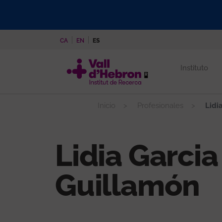
Pasar
al
contenido
CA
EN
ES
principal
Instituto
Inicio
Profesionales
Lidi
Lidia Garcia
Guillamón