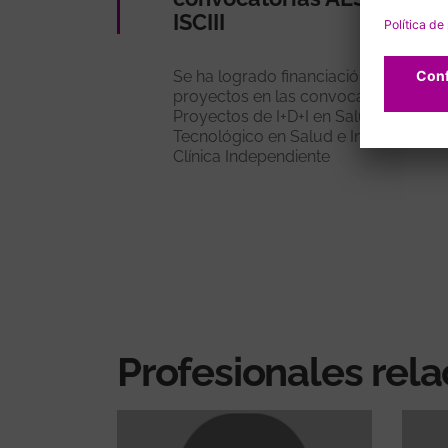
ISCIII
Se ha logrado financiación para 43
proyectos en las convocatorias de
Proyectos de I+D+I en Salud, Desarro
Tecnológico en Salud e Investigación
Clínica Independiente
Profesionales rel