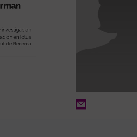
forman
 investigación
gación en Ictus
tut de Recerca
Email