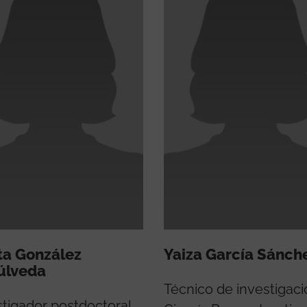
ta González
Yaiza García Sánch
úlveda
Técnico de investigaci
stigador postdoctoral