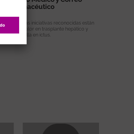
Farmacéutico
Entre las iniciativas reconocidas están
LiverColor en trasplante hepático y
Umbrella en ictus.