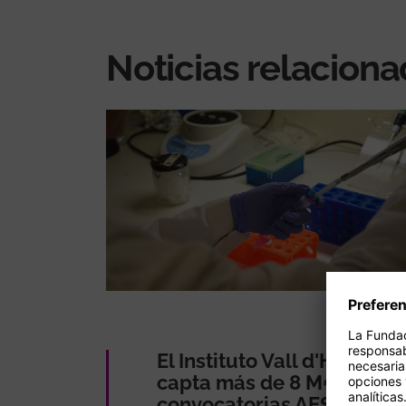
Noticias relacion
El Instituto Vall d'Hebron
capta más de 8 M€ en las
convocatorias AES 2025 d