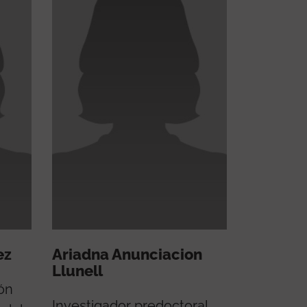
ez
Ariadna Anunciacion
Llunell
ón
Investigador predoctoral