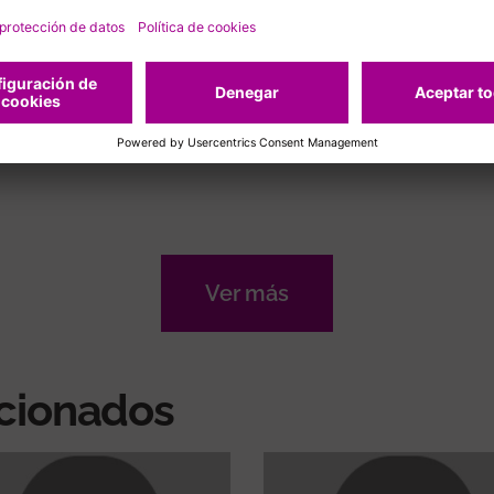
recurrente
El estudio analiza una nueva estrategia
terapéutica en pacientes de alto riesgo
llo
que podría influir en las futuras guías
clínicas internacionales
Ver más
acionados