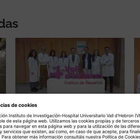
adas
Vall d'Hebron participa en
el proyecto EAST-STROKE
el
para prevenir el ictus