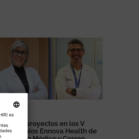
Dos proyectos en los V
Premios Ennova Health de
Diario Médico y Correo