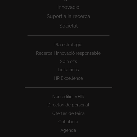
Innovació
Suport a la recerca
Societat
Peu
Pla estratègic
1
Recerca i innovació responsable
Spin offs
Licitacions
HR Excellence
Nou edifici VHIR
Directori de personal
Ofertes de feina
Col·labora
Agenda