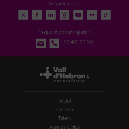
Segueix-nos a:
Twitter
Facebook
LinkedIn
Instagram
Youtube
Flickr
TikTok
En què et podem ajudar?
Email
93 489 30 00
Institut
Recerca
Talent
Assaigs clínics