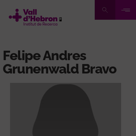
Vés
al
contingut
Felipe Andres
Grunenwald Bravo