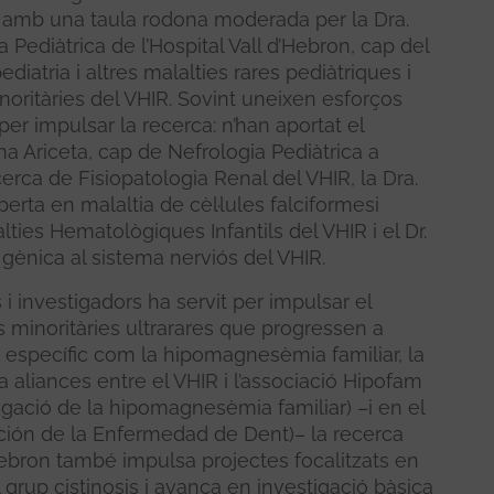
s, amb una taula rodona moderada per la Dra.
ediàtrica de l’Hospital Vall d’Hebron, cap del
iatria i altres malalties rares pediàtriques i
oritàries del VHIR. Sovint uneixen esforços
er impulsar la recerca: n’han aportat el
ma Ariceta, cap de Nefrologia Pediàtrica a
cerca de Fisiopatologia Renal del VHIR, la Dra.
rta en malaltia de cèl·lules falciformesi
ties Hematològiques Infantils del VHIR i el Dr.
 gènica al sistema nerviós del VHIR.
 i investigadors ha servit per impulsar el
 minoritàries ultrarares que progressen a
t específic com la hipomagnesèmia familiar, la
 a aliances entre el VHIR i l’associació Hipofam
tigació de la hipomagnesèmia familiar) –i en el
ación de la Enfermedad de Dent)– la recerca
’Hebron també impulsa projectes focalitzats en
 grup cistinosis i avança en investigació bàsica