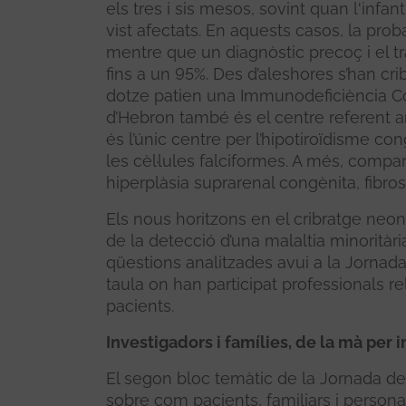
els tres i sis mesos, sovint quan l'infant
vist afectats. En aquests casos, la prob
mentre que un diagnòstic precoç i el 
fins a un 95%. Des d’aleshores s’han cr
dotze patien una Immunodeficiència Co
d’Hebron també és el centre referent a
és l’únic centre per l’hipotiroïdisme co
les cèl·lules falciformes. A més, compar
hiperplàsia suprarenal congènita, fibros
Els nous horitzons en el cribratge neona
de la detecció d’una malaltia minoritàr
qüestions analitzades avui a la Jornad
taula on han participat professionals re
pacients.
Investigadors i famílies, de la mà per 
El segon bloc temàtic de la Jornada de 
sobre com pacients, familiars i persona