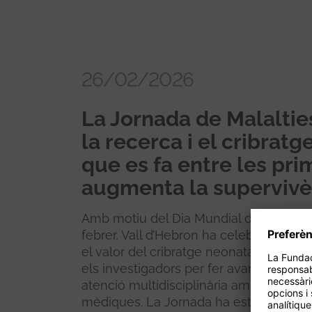
26/02/2026
La Jornada de Malalties
la recerca i el cribrat
que es fa entre les prim
augmenta la supervivèn
Amb motiu del Dia Mundial de les Malalt
febrer, Vall d’Hebron ha celebrat avui 
el valor del cribratge neonatal i com e
els investigadors per fer avançar la r
atenció multidisciplinària amb professi
mèdiques. La Jornada ha estat inaugura