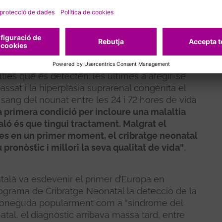
all d’Hebron, la Dra. Mireia del Toro, coordinadora
i de la Unitat de Malalties Metabòliques de
rectora d’Estratègia Científica del Vall d’Hebron
ya a 27 malalties minoritàries greus, en les
òstic vital i evita possibles seqüeles. Any rere
ties que es detecten: les últimes a afegir-se
passat i la hiperplàsia suprarenal congènita el
 sang del nounat entre les 24 i 72 hores de vida
 primera condició per incloure una malaltia
taló és que tingui tractament. Malgrat el
es en un primer moment, el cribratge neonatal
u pronòstic i millori la seva qualitat de vida”
,
català va esdevenir el primer d’Europa en
rograma de Cribratge Neonatal la detecció de la
coneguda popularment com a “síndrome del
tal, el diagnòstic arribava massa tard, entre