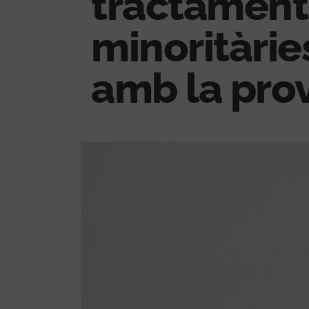
tractament
minoritàri
amb la prov