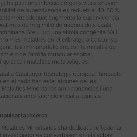
 ja ha patit una infecció i òrgans vitals s’havien
abilitat de supervivència es redueix al 40-60 %,
tractament adequat augmenta la supervivència
ibrat més de mig milió de nadons dels quals
mbinada Greu i un una atímia congènita. Vall
mb més malalties en el cribratge a Catalunya i
ngènit, les immunodeficiències i la malaltia de
tim els de l'atròfia muscular espinal,
i quística i malalties metabòliques.
tal a Catalunya, l’estratègia europea i l’impacte
ia en el nadó han estat algunes de les
a Malalties Minoritàries amb ponències i una
lacionats amb l’atenció inicial a aquests
impulsar la recerca
Malalties Minoritàries s’ha dedicat a reflexionar
l investigador es converteixen en els actors