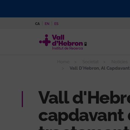
Vés
al
contingut
CA
EN
ES
Home
Societat
Notícies
Vall D'Hebron, Al Capdavant
Vall d'Hebr
capdavant 