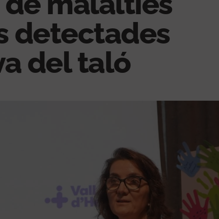
 de malalties
es detectades
a del taló