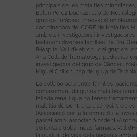
principals de les malalties minoritàrie
Belen Pérez Dueñas, cap de Neurologia P
grup de Teràpies i Innovació en Neuroped
coordinadora del CORE de Malalties Min
amb els investigadors i investigadores p
testimoni diverses famílies i la Dra. Ge
l’Hospital Vall d’Hebron i del grup de re
Ana Collado, hematòloga pediàtrica expe
investigadora del grup de Càncer i Malal
Miguel Chillón, cap del grup de Teràpia
La col·laboració entre famílies, pacients
coneixement d’algunes malalties renals
fallada renal i que no tenen tractamen
malaltia de Dent, o la cistinosi. Gràcies
(Associació per la Informació i la Inves
passat amb l’associació Asdent (Asoci
s’orienta a trobar nous fàrmacs. Vall d
la qualitat de vida dels pacients amb el