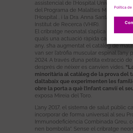
assistencial de l’Hospital Universitari V
del Programa de Malalties Minoritàries 
l’Hospital , i la Dra. Anna Santamaria, di
Institut de Recerca (VHIR).
El cribratge neonatal s’aplica a Catalun
quals una actuació ràpida canvia el pron
any, s’ha augmentat el catàleg de malal
van ser l’atròfia muscular espinal l’any 
2024. A través d’una petita extracció de
després de néixer es canvien vides.
“La
minoritària al catàleg de la prova del 
daltabaix que experimenten les famíli
obre la porta a què l’infant canvií el se
exposa Mireia del Toro.
L’any 2017, el sistema de salut públic 
incorporar de forma universal al seu P
Immunodeficiència Combinada Greu, 
nen bombolla”. Sense el cribratge neona