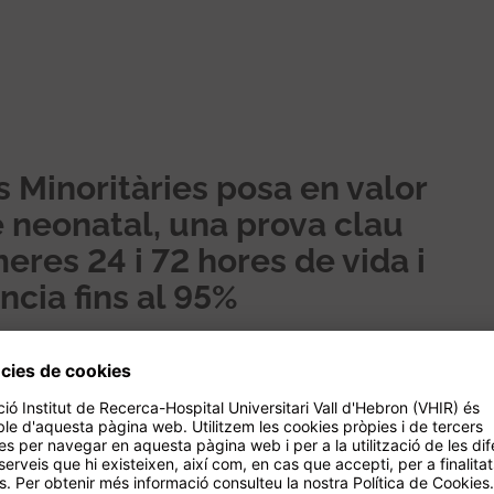
<
>
 Minoritàries posa en valor
ge neonatal, una prova clau
eres 24 i 72 hores de vida i
cia fins al 95%
ies Minoritàries, el proper dissabte 28 de
una Jornada que ha tingut com a eixos principals
ls pacients i les famílies uneixen esforços amb
ecerca, tan complexa que requereixen una
onals experts de diferents especialitats
da per la Dra. María José Abadías, directora