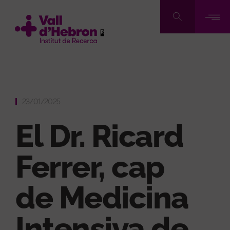
Skip
to
main
content
23/01/2025
El Dr. Ricard
Ferrer, cap
de Medicina
Intensiva de