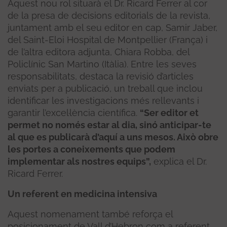
Aquest nou rol situarà el Dr. Ricard Ferrer al cor
de la presa de decisions editorials de la revista,
juntament amb el seu editor en cap,
Samir Jaber,
del Saint-Eloi Hospital de Montpellier (França)
i
de l’altra editora adjunta,
Chiara Robba, del
Policlínic San Martino (Itàlia)
. Entre les seves
responsabilitats, destaca la revisió d’articles
enviats per a publicació, un treball que inclou
identificar les investigacions més rellevants i
garantir l’excel·lència científica.
“Ser editor et
permet no només estar al dia, sinó anticipar-te
al que es publicarà d’aquí a uns mesos. Això obre
les portes a coneixements que podem
implementar als nostres equips”,
explica el Dr.
Ricard Ferrer.
Un referent en medicina intensiva
Aquest nomenament també reforça el
posicionament de Vall d’Hebron com a referent