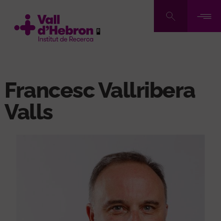
Skip
to
main
content
Francesc Vallribera
Valls