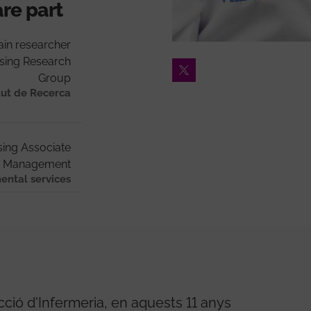
are part
in researcher
rsing Research
Twitter
Group
tut de Recerca
ing Associate
g Management
ental services
cció d'Infermeria, en aquests 11 anys