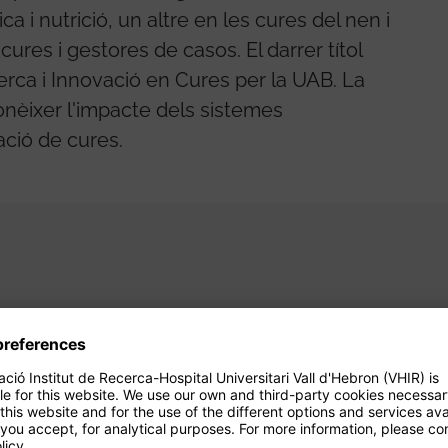
ca i nutrició, un altre en les cures del nen i
cures i gestores de casos. El darrer títol
erca i Innovació en Cures per la UAB. La
nèixer l'impacte dels sistemes
ació de cures.
Projects