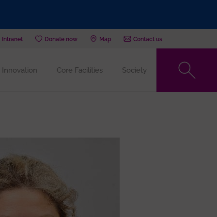
Intranet
Donate now
Map
Contact us
Innovation
Core Facilities
Society