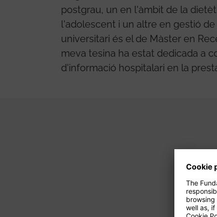
postgrau, un en l'àmbit de la dietèti
l'adolescent i un altre en gestió de 
universitari és el de Màster en Rec
meva tesina ha estat dedicada a co
d'informació hospitalari en la prest