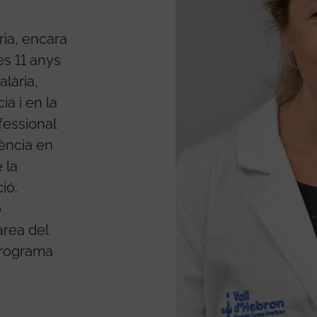
ria, encara
es 11 anys
alària,
a i en la
fessional
lència en
 la
ió.
ó
àrea del
programa