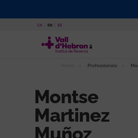
Skip
to
main
CA
EN
ES
content
Home
Professionals
Mon
Montse
Martinez
Muñoz