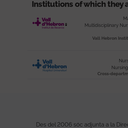
Institutions of which they 
Ma
Multidisciplinary Nu
Vall Hebron Insti
Nurs
Nursin
Cross-departm
Des del 2006 sóc adjunta a la Dire