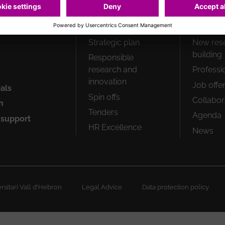
Peu
Strategic plan
New res
1
building
Responsible
research and
Professi
innovation
Job offe
ials
Spin offs
Collabor
n
Tenders
Agenda
 support
HR Excellence
News
sitari Vall d'Hebron
Legal Advice
Data protection policy