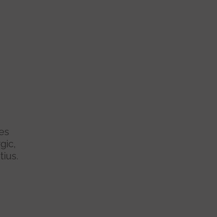
res
gic,
tius.