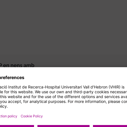
P en nens amb
el Moviment
gram
Youtube
Flickr
How can we help you?