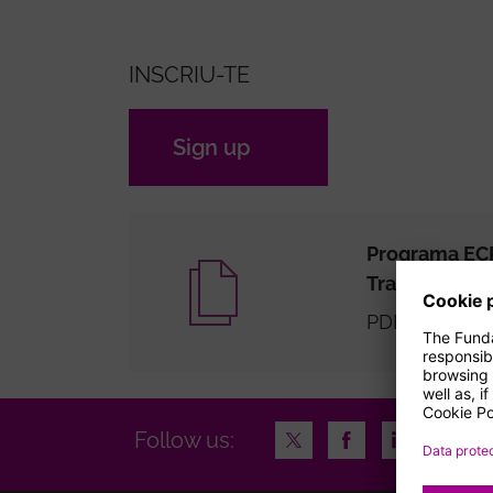
INSCRIU-TE
Sign up
Programa EC
Transtorns d
PDF 0.24 MB
Twitter
Facebook
LinkedIn
Insta
Follow us: