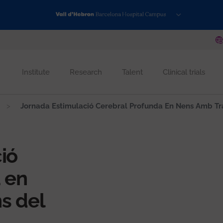
Institute
Research
Talent
Clinical trials
Jornada Estimulació Cerebral Profunda En Nens Amb Tr
ió
 en
s del