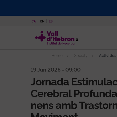
Skip
to
main
CA
EN
ES
content
Home
Society
Activities
19 Jun 2026 - 09:00
Jornada Estimulac
Cerebral Profunda
nens amb Trastorn
Moviment