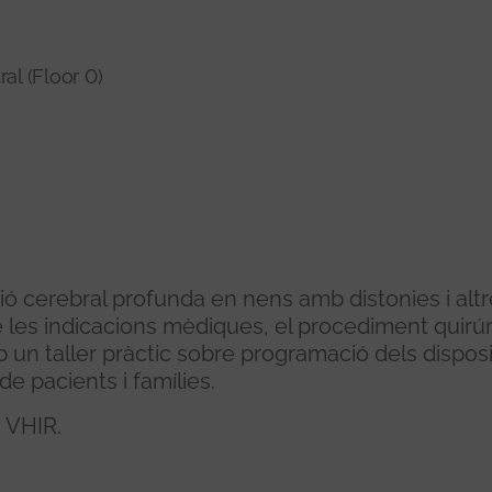
al (Floor 0)
ció cerebral profunda en nens amb distonies i alt
de les indicacions mèdiques, el procediment quirúr
 amb un taller pràctic sobre programació dels disposi
e pacients i famílies.
 VHIR.