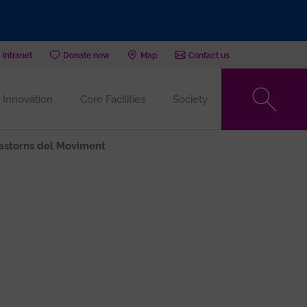
Intranet
Donate now
Map
Contact us
Innovation
Core Facilities
Society
astorns del Moviment