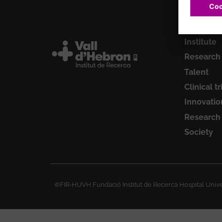
Institute
Research
Talent
Clinical tr
Innovatio
Research
Society
©FIR-HUVH Fundació Institut de Recerca Hospital Univer