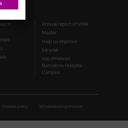
earch
Annual report of VHIR
Master
onals
Help us improve
rs
Intranet
ate
Vall d’Hebron
Barcelona Hospital
Campus
Cookies policy
Whistleblowing Channel