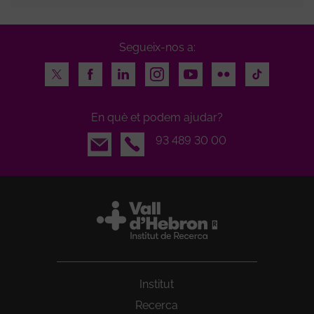
Segueix-nos a:
Twitter
Facebook
LinkedIn
Instagram
Youtube
Flickr
TikTok
En què et podem ajudar?
Email
93 489 30 00
Institut
Recerca