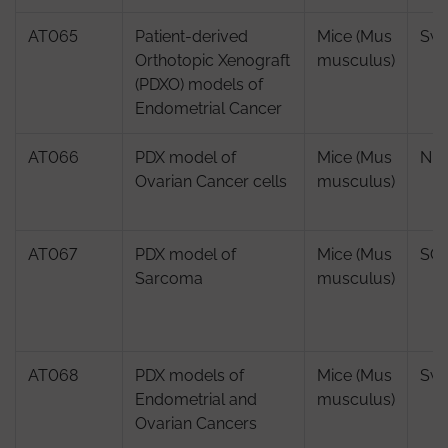
AT065
Patient-derived
Mice (Mus
Swi
Orthotopic Xenograft
musculus)
(PDXO) models of
Endometrial Cancer
AT066
PDX model of
Mice (Mus
NMR
Ovarian Cancer cells
musculus)
AT067
PDX model of
Mice (Mus
SCI
Sarcoma
musculus)
AT068
PDX models of
Mice (Mus
Swi
Endometrial and
musculus)
Ovarian Cancers