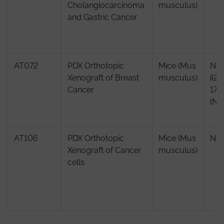
Cholangiocarcinoma
musculus)
and Gastric Cancer
AT072
PDX Orthotopic
Mice (Mus
NOD
Xenograft of Breast
musculus)
il2
Cancer
17/
(NO
AT106
PDX Orthotopic
Mice (Mus
NOD
Xenograft of Cancer
musculus)
cells