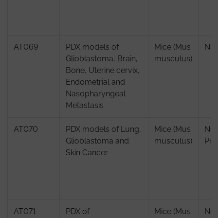
AT069
PDX models of
Mice (Mus
NS
Glioblastoma, Brain,
musculus)
Bone, Uterine cervix,
Endometrial and
Nasopharyngeal
Metastasis
AT070
PDX models of Lung,
Mice (Mus
NO
Glioblastoma and
musculus)
Prk
Skin Cancer
AT071
PDX of
Mice (Mus
NO