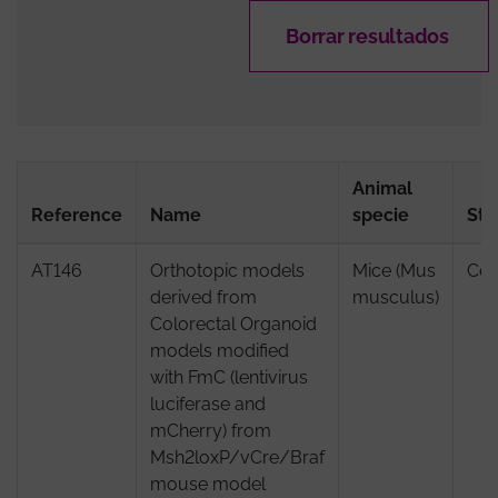
Animal
Reference
Name
specie
Str
AT146
Orthotopic models
Mice (Mus
Cec
derived from
musculus)
Colorectal Organoid
models modified
with FmC (lentivirus
luciferase and
mCherry) from
Msh2loxP/vCre/Braf
mouse model