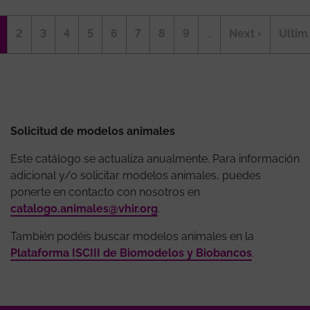
Paginación
ágina
Página
2
Página
3
Página
4
Página
5
Página
6
Página
7
Página
8
Página
9
…
Siguiente
Next ›
Últim
Últim
ctual
página
págin
Solicitud de modelos animales
Este catálogo se actualiza anualmente. Para información
adicional y/o solicitar modelos animales, puedes
ponerte en contacto con nosotros en
catalogo.animales@vhir.org
.
También podéis buscar modelos animales en la
Plataforma ISCIII de Biomodelos y Biobancos
.