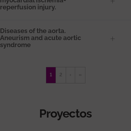
reperfusion injury.
Diseases of the aorta.
Aneurism and acute aortic
syndrome
Paginación
Página
1
Página
2
Siguiente
›
Última
»
actual
página
página
Proyectos