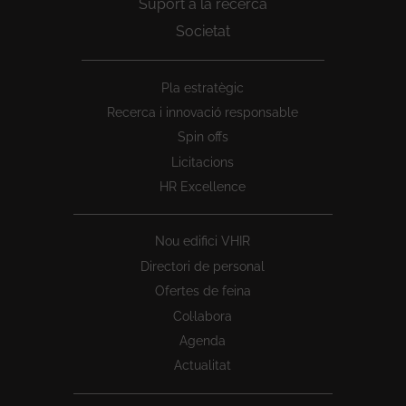
Suport a la recerca
Societat
Peu
Pla estratègic
1
Recerca i innovació responsable
Spin offs
Licitacions
HR Excellence
Nou edifici VHIR
Directori de personal
Ofertes de feina
Col·labora
Agenda
Actualitat