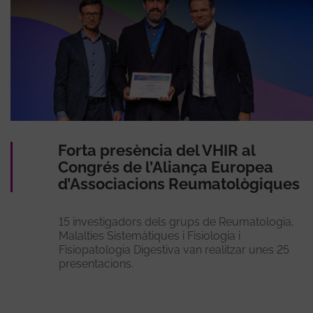
Forta presència del VHIR al
Congrés de l’Aliança Europea
d’Associacions Reumatològiques
15 investigadors dels grups de Reumatologia,
Malalties Sistemàtiques i Fisiologia i
Fisiopatologia Digestiva van realitzar unes 25
presentacions.