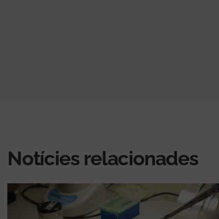
actual
següent
pàgina
Notícies relacionades