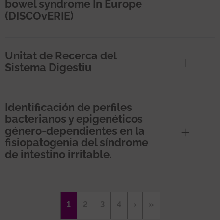
bowel syndrome In Europe
(DISCOvERIE)
Unitat de Recerca del
Sistema Digestiu
Identificación de perfiles
bacterianos y epigenéticos
género-dependientes en la
fisiopatogenia del síndrome
de intestino irritable.
Paginació
Pàgina
1
Page
2
Page
3
Page
4
Pàgina
›
Última
»