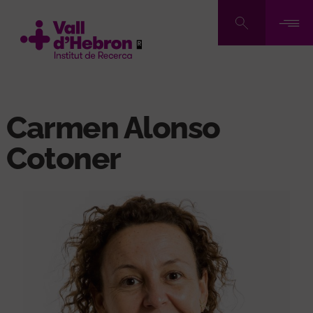
Vés
al
contingut
Carmen Alonso
Cotoner