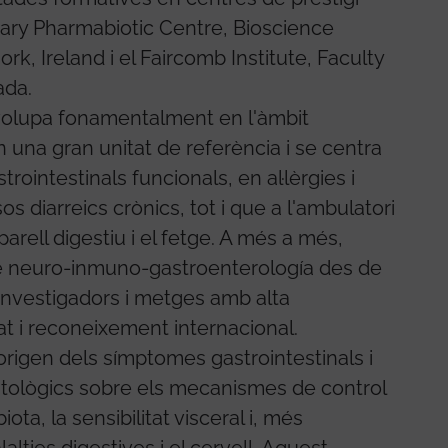
tary Pharmabiotic Centre, Bioscience
ork, Ireland i el Faircomb Institute, Faculty
ada.
volupa fonamentalment en l'àmbit
n una gran unitat de referència i se centra
rointestinals funcionals, en al·lèrgies i
os diarreics crònics, tot i que a l'ambulatori
parell digestiu i el fetge. A més a més,
 de neuro-inmuno-gastroenterología des de
'investigadors i metges amb alta
at i reconeixement internacional.
origen dels símptomes gastrointestinals i
opatològics sobre els mecanismes de control
iota, la sensibilitat visceral i, més
alties digestives i el cervell. Aquest