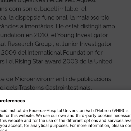
 com són el budell irritable, el
ca, la dispèpsia funcional, la malabsorció
toleràncies alimentàries. He estat distingit amb
undation en 2010, el Young Investigator
t Research Group , el Junior Investigator
 2009 del International Foundation for
rs i el Rising Star award 2003 de la United
è de Microenvironment i de publicacions
i dels Trastorns Gastrointestinals,
ó de malalties hepàtiques i digestives del
 Intern del VHIR, membre de la xarxa
igestives i hepàtiques (CIBERehd) i del grup
e l'Agència de Gestió d'Ajuts Universitaris i