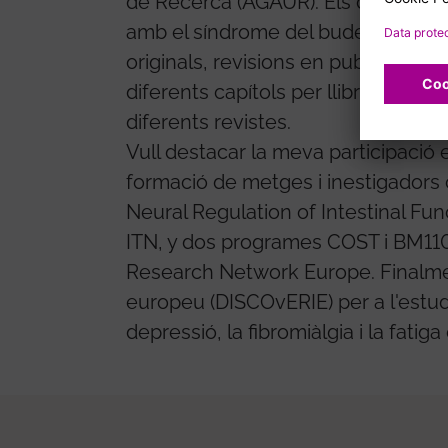
de Recerca (AGAUR). Els darrers vint
amb el síndrome del budell irritable
originals, revisions en publicacions
diferents capítols per llibres, i pa
diferents revistes.
Vull destacar la meva participació 
formació de metges i inestigadors
Neural Regulation of Intestinal Fu
ITN, y dos programes COST i BM110
Research Network Europe. Finalmen
europeu (DISCOvERIE) per a l'estudi 
depressió, la fibromiàlgia i la fatiga