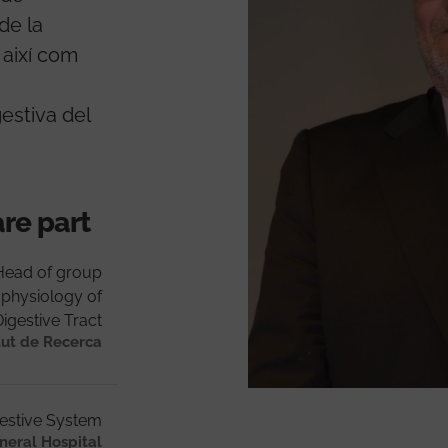
 de la
 així com
gestiva del
are part
Head of group
physiology of
Digestive Tract
tut de Recerca
estive System
neral Hospital