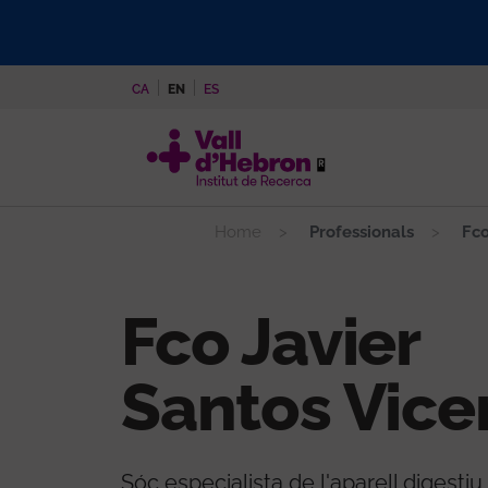
Skip
to
main
CA
EN
ES
content
Home
Professionals
Fco
Fco Javier
Santos Vice
Sóc especialista de l'aparell digestiu