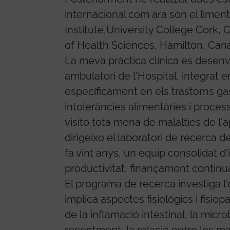
internacional com ara són el limen
Institute,University College Cork, C
of Health Sciences, Hamilton, Can
La meva pràctica clínica es desen
ambulatori de l'Hospital, integrat e
específicament en els trastorns gast
intoleràncies alimentàries i process
visito tota mena de malalties de l'a
dirigeixo el laboratori de recerca
fa vint anys, un equip consolidat d
productivitat, finançament continu
El programa de recerca investiga l'
implica aspectes fisiològics i fisi
de la inflamació intestinal, la microb
recentment, la relació entre les mal