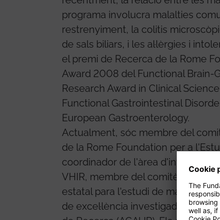
programa involucra malalties comuns
restrenyiment, la colitis microscòpi
de sals biliars, i les al·lèrgies i in
el premi de Recerca de la Rome Fo
Award 2008 del Functional Brain-Gu
Research Award in Clinical Science
Functional Gastrointestinal Disorde
European Gastroenterology.
Actualment, sóc membre del comit
de la Rome Foundation per a l'Estud
coordinador de l'àrea d'investigaci
VHIR, membre del comitè Científic
estatal para l'estudi de malalties d
de excel·lència investigadora SGR d