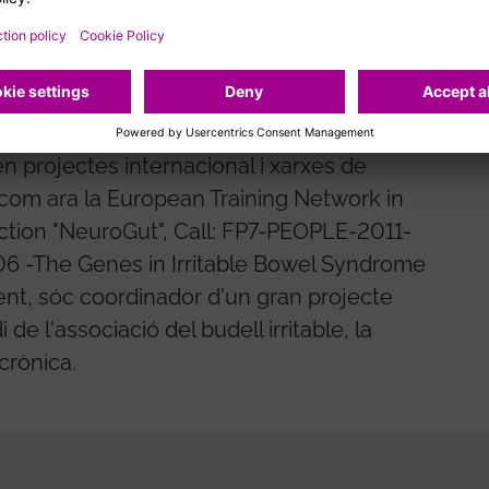
 anys he dirigit assajos clínics relacionats
 i escrit 100 publicacions científiques
 indexades nacionals i internacionals i
rticipo com a membre del consell editorial de
en projectes internacional i xarxes de
 com ara la European Training Network in
nction "NeuroGut", Call: FP7-PEOPLE-2011-
6 -The Genes in Irritable Bowel Syndrome
t, sóc coordinador d'un gran projecte
de l'associació del budell irritable, la
 crònica.