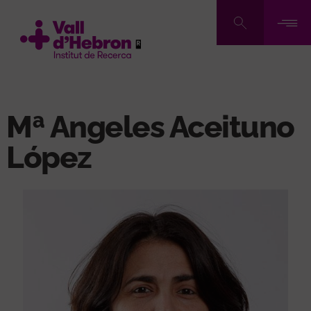
Skip
to
main
content
Mª Angeles Aceituno
López