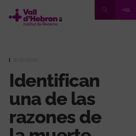
Pasar
al
contenido
principal
20/10/2009
Identifican
una de las
razones de
la muerte