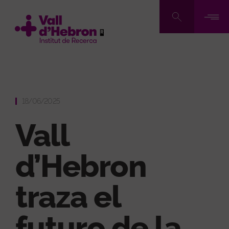
Pasar
al
contenido
principal
18/06/2025
Vall
d’Hebron
traza el
futuro de la