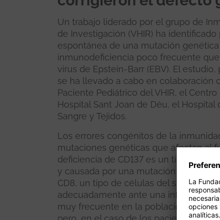
corrigieron el defecto 
Un trabajo liderado por el grupo de Inm
de Investigación (VHIR) ha identificad
espontánea de una mutación genética 
inmunodeficiencia poco frecuente que p
virus de Epstein-Barr (EBV). El estudio,
se ha llevado a cabo en colaboración 
Paciente Pediátrico del VHIR, el Centr
Hospital Sant Joan de Déu, el Hospital 
Sangre y Tejidos.
Los errores congénitos de la inmunid
mutaciones genéticas que afectan al f
deficiencia de CD137 es un tipo de esta
y causada por una mutación en el gen
CD8, un tipo de células del sistema in
adecuadamente ante una infección por e
muy frecuente en la población y, por 
pero, en el caso de los pacientes con 