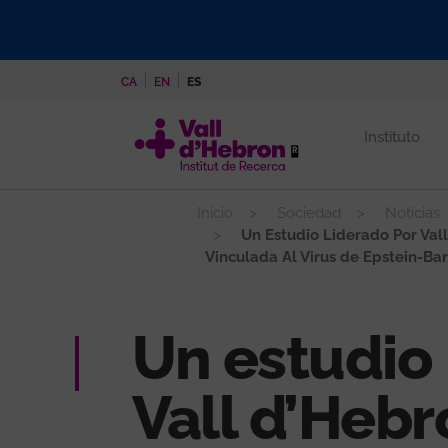
Pasar
al
contenido
CA
EN
ES
principal
Instituto
Inicio
Sociedad
Noticias
Un Estudio Liderado Por Val
Vinculada Al Virus de Epstein-Bar
Un estudio 
Vall d’Hebr