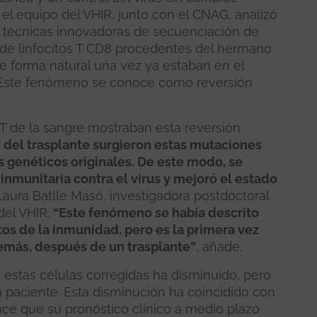
 el equipo del VHIR, junto con el CNAG, analizó
n técnicas innovadoras de secuenciación de
s de linfocitos T CD8 procedentes del hermano
de forma natural una vez ya estaban en el
. Este fenómeno se conoce como reversión
s T de la sangre mostraban esta reversión
del trasplante surgieron estas mutaciones
s genéticos originales. De este modo, se
inmunitaria contra el virus y mejoró el estado
. Laura Batlle Masó, investigadora postdoctoral
del VHIR.
“Este fenómeno se había descrito
os de la inmunidad, pero es la primera vez
demás, después de un trasplante”
, añade.
e estas células corregidas ha disminuido, pero
 paciente. Esta disminución ha coincidido con
hace que su pronóstico clínico a medio plazo