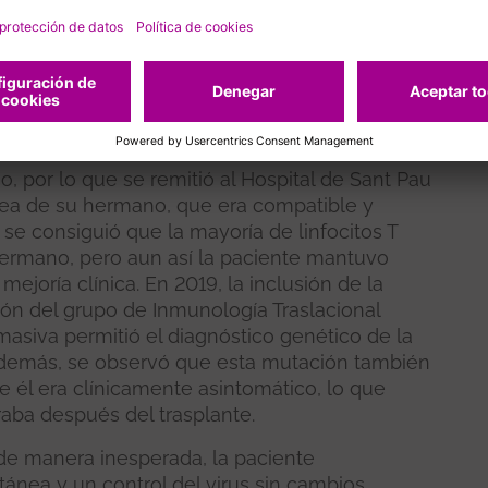
ños y, incluso, derivar en algunos tipos de
pontánea tras un trasplante
utó con clínica grave de infección por EBV en
 desarrollo de un linfoma. Entonces todavía no
, por lo que se remitió al Hospital de Sant Pau
sea de su hermano, que era compatible y
se consiguió que la mayoría de linfocitos T
ermano, pero aun así la paciente mantuvo
mejoría clínica. En 2019, la inclusión de la
ión del grupo de Inmunología Traslacional
asiva permitió el diagnóstico genético de la
 Además, se observó que esta mutación también
 él era clínicamente asintomático, lo que
aba después del trasplante.
 de manera inesperada, la paciente
ánea y un control del virus sin cambios