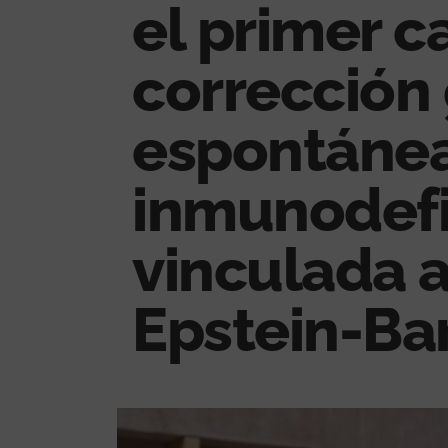
el primer c
corrección
espontánea
inmunodefi
vinculada a
Epstein-Ba