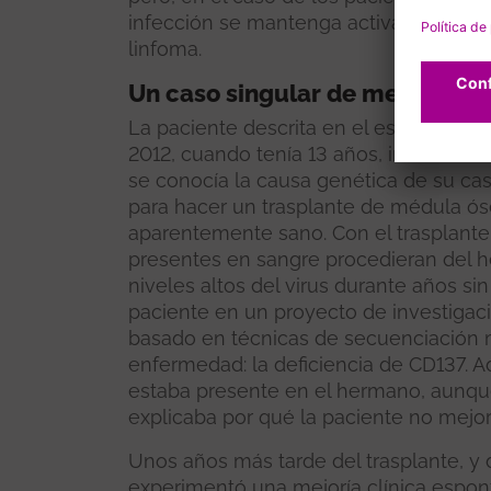
infección se mantenga activa durante a
linfoma.
Un caso singular de mejoría es
La paciente descrita en el estudio deb
2012, cuando tenía 13 años, incluido el
se conocía la causa genética de su caso
para hacer un trasplante de médula ó
aparentemente sano. Con el trasplante 
presentes en sangre procedieran del h
niveles altos del virus durante años sin 
paciente en un proyecto de investigac
basado en técnicas de secuenciación m
enfermedad: la deficiencia de CD137.
estaba presente en el hermano, aunque
explicaba por qué la paciente no mejor
Unos años más tarde del trasplante, y
experimentó una mejoría clínica espont