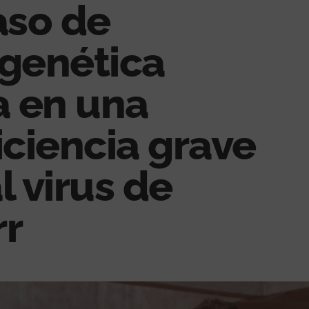
aso de
 genética
 en una
ciencia grave
l virus de
rr