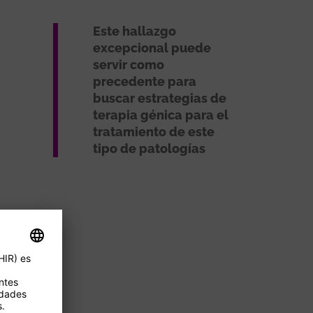
Este hallazgo
excepcional puede
servir como
precedente para
buscar estrategias de
terapia génica para el
tratamiento de este
tipo de patologías