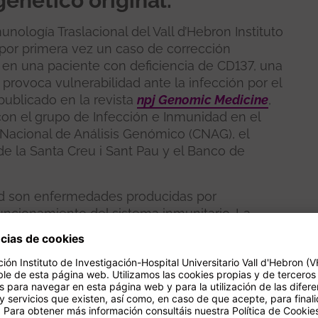
genético original.
unología Traslacional del Vall d’Hebron Instituto
o por primera vez un caso de corrección
en una paciente con deficiencia de CD137, una
rovoca vulnerabilidad ante la infección por el
 publicado en la revista
npj Genomic Medicine
,
con el grupo de Infección e Inmunidad en el
o Nacional de Análisis Genómico (CNAG), el
de la Santa Creu i Sant Pau y el Banco de
ad son enfermedades producidas por
uncionamiento del sistema inmunitario. La
s patologías, descrita por primera vez en 2019
TNFRSF9
. En estos pacientes, los linfocitos T
munitario, no son capaces de responder
l virus de Epstein-Barr. Esta infección es
lo general, no provoca consecuencias graves,
esta deficiencia, puede ocasionar que la