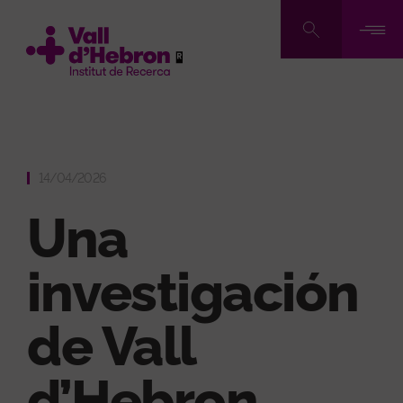
Pasar
al
contenido
principal
14/04/2026
Una
investigación
de Vall
d’Hebron