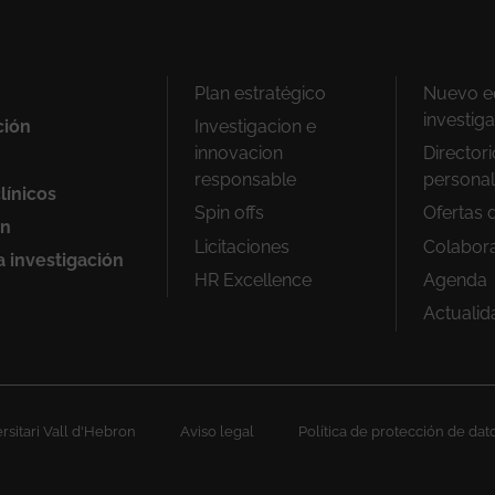
Peu
Plan estratégico
Nuevo ed
1
investig
ción
Investigacion e
innovacion
Director
responsable
personal
línicos
Spin offs
Ofertas 
ón
Licitaciones
Colabor
a investigación
HR Excellence
Agenda
Actualid
sitari Vall d'Hebron
Aviso legal
Política de protección de dat