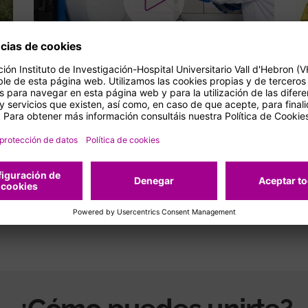
Beatriz Villafranca
Investigadora predoctoral