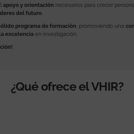
l
apoyo y orientación
necesarios para crecer persona
íderes del futuro
.
sólido programa de formación
, promoviendo una
co
a excelencia
en investigación.
ación!
¿Qué ofrece el VHIR?