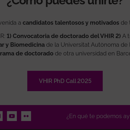
¿Cómo puedes unirte?
venida a
candidatos talentosos y motivados
de 
IR:
1)
Convocatoria de doctorado del VHIR
2)
A 
ar y Biomedicina
de la Universitat Autònoma de
rama de doctorado
de otra universidad en Barc
VHIR PhD Call 2025
n
stagram
Youtube
Flickr
¿En qué te podemos ay