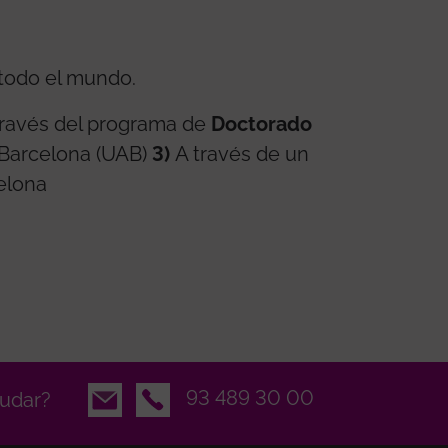
todo el mundo.
través del programa de
Doctorado
 Barcelona (UAB)
3)
A través de un
elona
Email
93 489 30 00
udar?