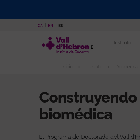
Pasar
al
contenido
CA
EN
ES
principal
Instituto
Inicio
Talento
Academia
Construyendo e
biomédica
El Programa de Doctorado del Vall d’H