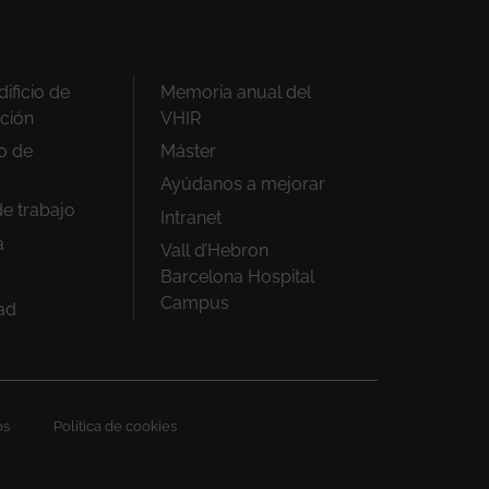
ificio de
Memoria anual del
ación
VHIR
io de
Máster
Ayúdanos a mejorar
de trabajo
Intranet
a
Vall d’Hebron
Barcelona Hospital
Campus
ad
os
Política de cookies