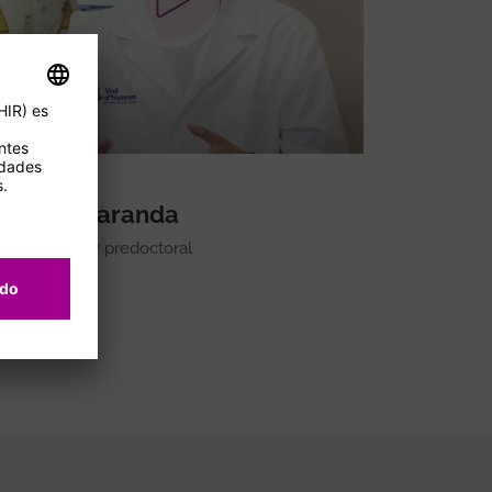
Diego Baranda
Investigador predoctoral