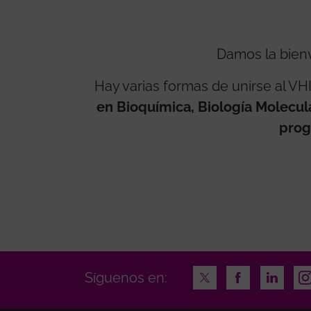
Damos la bien
Hay varias formas de unirse al VH
en Bioquímica, Biología Molecul
prog
Twitter
Facebook
LinkedI
In
Síguenos en: