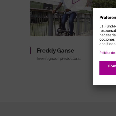
Freddy Ganse
Investigador predoctoral