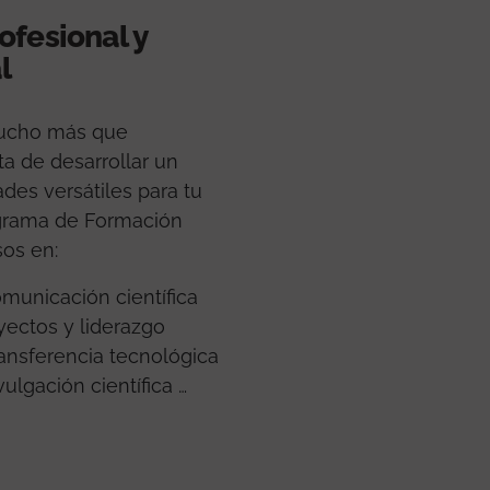
ofesional y
l
ucho más que
ata de desarrollar un
des versátiles para tu
ograma de Formación
sos en:
municación científica
yectos y liderazgo
ransferencia tecnológica
ulgación científica …