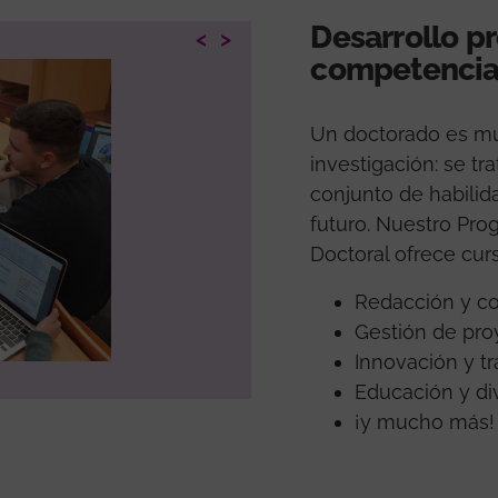
Desarrollo pr
<
>
competencia
Un doctorado es m
investigación: se tr
conjunto de habilida
futuro. Nuestro Pr
Doctoral ofrece cur
Redacción y co
Gestión de pro
Innovación y t
Educación y div
¡y mucho más!