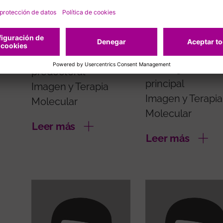
Luis Riera Soler
Xavier Serres
Créixams
Investigador
Investigador/a
predoctoral
principal
Imagen y Terapia
Imagen y Terapia
Molecular
Molecular
Leer más
Leer más