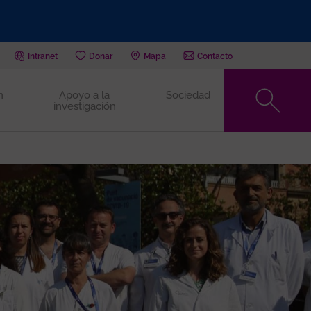
Intranet
Donar
Mapa
Contacto
n
Apoyo a la
Sociedad
investigación