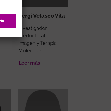
Sergi Velasco Vila
Investigador
predoctoral
Imagen y Terapia
Molecular
Leer más