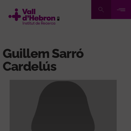
Pasar
al
contenido
principal
Guillem Sarró
Cardelús