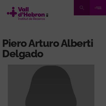
Pasar
al
contenido
principal
Piero Arturo Alberti
Delgado