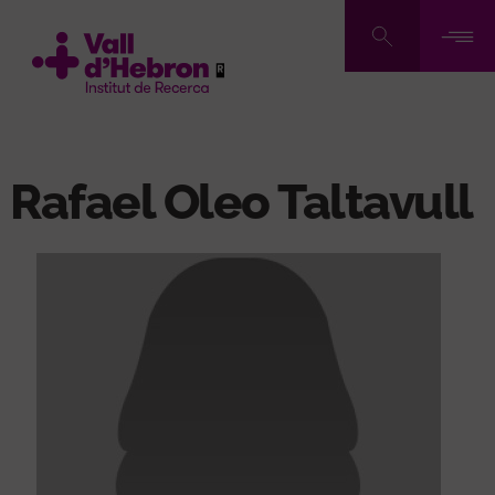
Pasar
al
contenido
principal
Rafael Oleo Taltavull