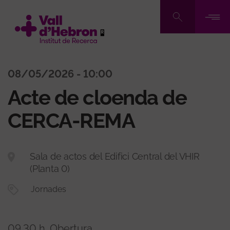
Pasar
al
contenido
principal
08/05/2026 - 10:00
Acte de cloenda de
CERCA-REMA
Sala de actos del Edifici Central del VHIR
(Planta 0)
Jornades
09.30 h. Obertura