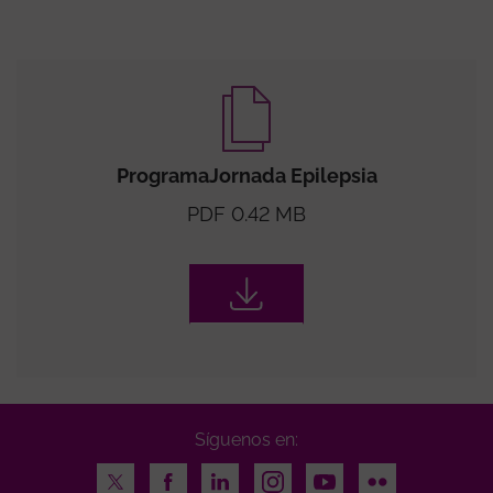
ProgramaJornada Epilepsia
PDF 0.42 MB
Síguenos en:
Twitter
Facebook
LinkedIn
Instagram
Youtube
Flickr