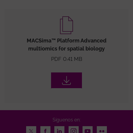
MACSima™ Platform Advanced
multiomics for spatial biology
PDF 0.41 MB
Síguenos en:
Twitter
Facebook
LinkedIn
Instagram
Youtube
Flickr