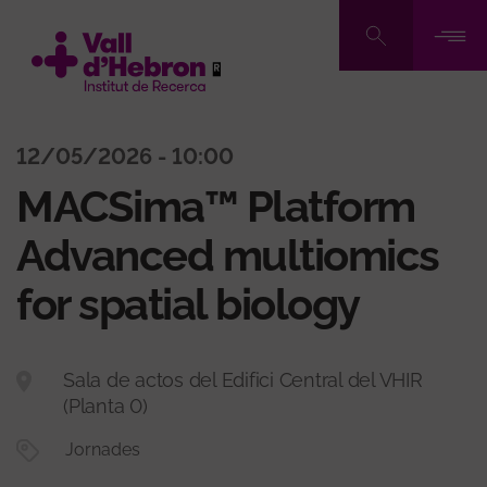
Pasar
al
contenido
principal
12/05/2026 - 10:00
MACSima™ Platform
Advanced multiomics
for spatial biology
Sala de actos del Edifici Central del VHIR
(Planta 0)
Jornades