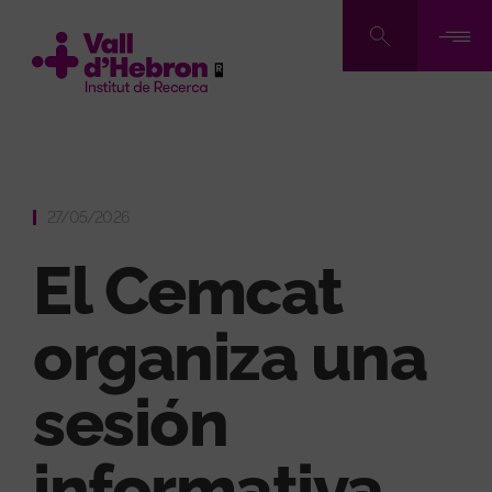
Pasar
al
contenido
principal
27/05/2026
El Cemcat
organiza una
sesión
informativa