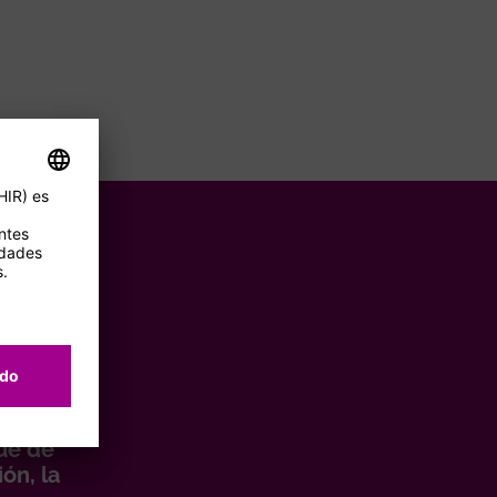
es y
ue de
ón, la