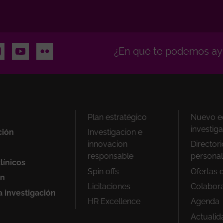
n
stagram
Youtube
Flickr
¿En qué te podemos ay
Peu
Plan estratégico
Nuevo ed
1
investig
ción
Investigacion e
innovacion
Director
responsable
personal
línicos
Spin offs
Ofertas 
ón
Licitaciones
Colabor
a investigación
HR Excellence
Agenda
Actualid