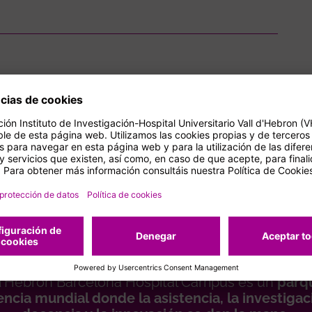
ríbete a nuestros boletin
a parte de la vida del
pus
 d'Hebron Barcelona Hospital Campus es un
parq
encia mundial donde la asistencia, la investigaci