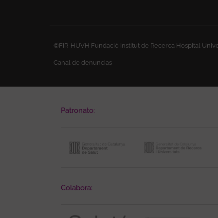
©FIR-HUVH Fundació Institut de Recerca Hospital Univer
Canal de denuncias
Patronato:
Colabora: