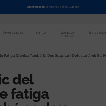
Investigación
Talento
Ensayos
Innovació
clínicos
e Fatiga Crònica També Es Deu Sospitar I Detectar Amb Els N
ic del
e fatiga