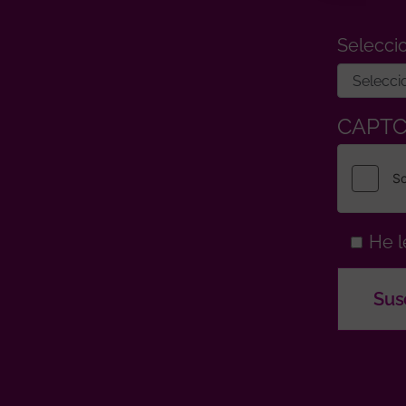
Selecci
CAPT
He l