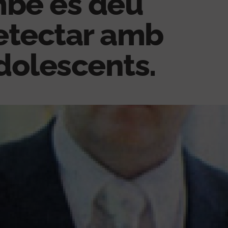
mbé es deu
detectar amb
adolescents.