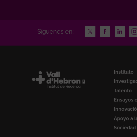
Twitter
Facebook
LinkedI
In
Síguenos en:
Instituto
Investiga
Talento
Ensayos c
Innovaci
Apoyo a l
Sociedad