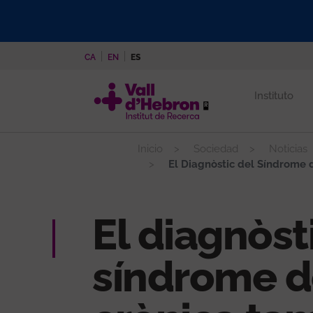
Pasar
al
contenido
CA
EN
ES
principal
Instituto
Inicio
Sociedad
Noticias
El Diagnòstic del Síndrome d
El diagnòst
síndrome d