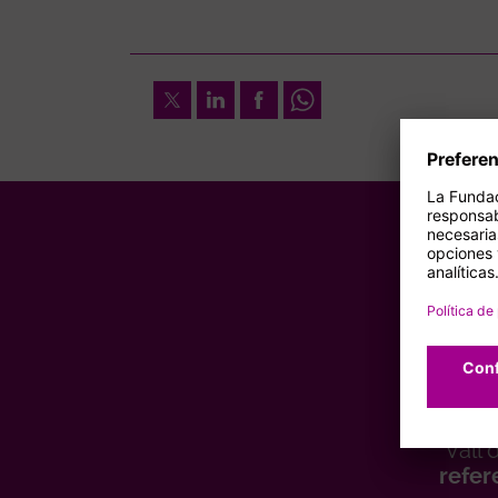
Twitter
LinkedIn
Facebook
Whatsapp
Susc
form
Cam
Vall
refer