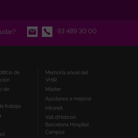
Email
93 489 30 00
udar?
ificio de
Memoria anual del
ación
VHIR
io de
Máster
Ayúdanos a mejorar
de trabajo
Intranet
a
Vall d’Hebron
Barcelona Hospital
Campus
ad