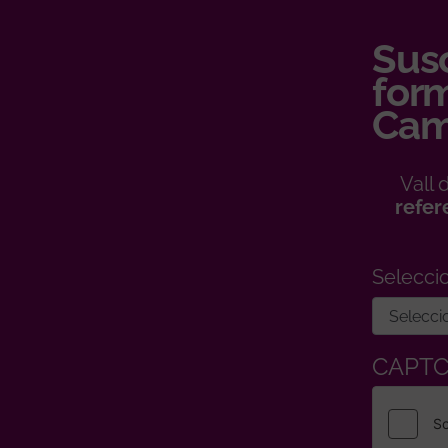
Susc
form
Cam
Vall
refer
Selecci
CAPT