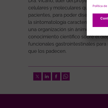
Dra. Vicario, líder del proyecto, "nu
celulares y moleculares que subyace
pacientes, para poder diseñar estra
la sintomatología característica de 
una organización sin ánimo de lucro
conocimiento científico sobre el di
funcionales gastrointestinales para 
que los padecen.
Twitter
LinkedIn
Facebook
Whatsapp