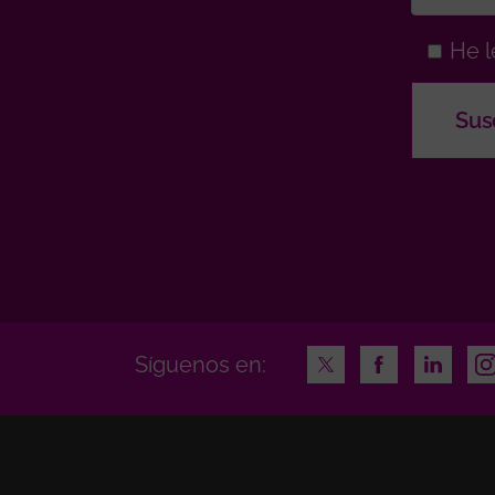
He l
Twitter
Facebook
LinkedI
In
Síguenos en: