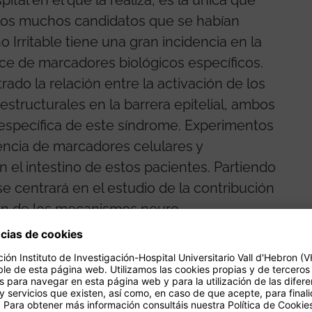
pital en el que la realiza, es la única que
e los muchos candidatos que se habían
o Irritable tiene una gran incidencia en la
ce de marcadores biológicos específicos.
rado la relación entre la activación de los
estructurales en la barrera epitelial, ambos
 específica de este síndrome. Experimentos
sencia de marcadores celulares y
 el intestino de estos pacientes. Partiendo
e centrará en el estudio de la contribución
ción de los mecanismos neuro-
ervivencia de las células plasmáticas y la
esta patología.Esta investigación aportará
desconocida, sobre la fisiopatología de la
ación de marcadores biológicos. Según la