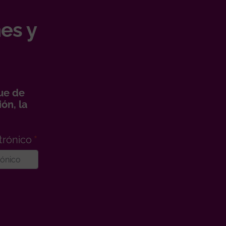
es y
ue de
ón, la
trónico