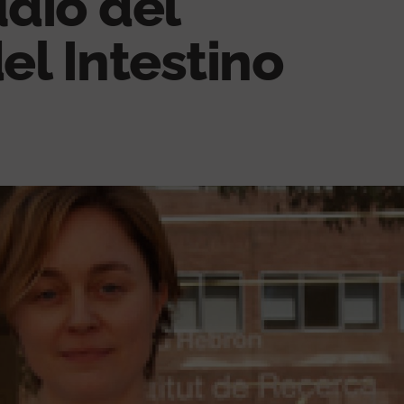
udio del
l Intestino