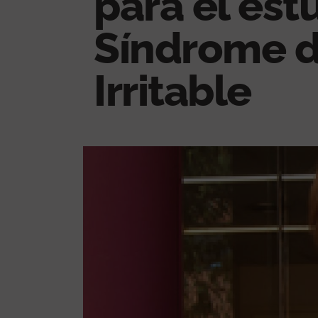
para el est
Síndrome de
Irritable