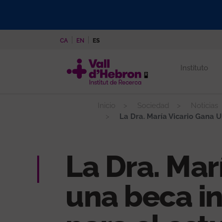
Pasar
al
contenido
CA
EN
ES
principal
Instituto
Inicio
Sociedad
Noticias
La Dra. María Vicario Gana Un
La Dra. Mar
una beca i