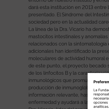
entorno de nuestro instituto y el hos
dará esta institución en 2013 entr
presentado. El Síndrome del Intestin
sociedad pero en la actualidad care
La línea de la Dra. Vicario ha demost
mastocitos intestinales y anomalías 
relacionados con la sintomatología
adicionales han identificado la pre
moleculares de actividad humoral en
de este punto, el proyecto becado s
de los linfocitos B y la caracteriza
inmunológicos que promueven la sup
producción de inmunoglobulinas en 
información relevante, hasta ahora 
enfermedad y ayudará a la identific