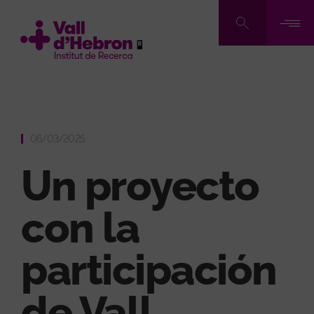
Pasar
al
contenido
principal
06/03/2025
Un proyecto
con la
participación
de Vall