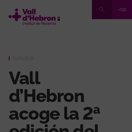
Pasar
al
contenido
principal
13/10/2025
Vall
d’Hebron
acoge la 2ª
edición del