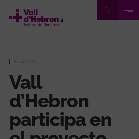
Pasar
al
contenido
principal
16/01/2026
Vall
d’Hebron
participa en
el proyecto