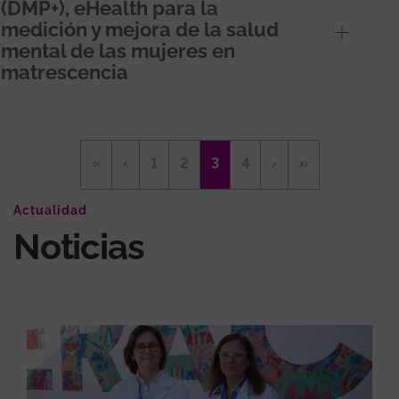
(DMP+), eHealth para la
medición y mejora de la salud
mental de las mujeres en
matrescencia
Paginación
Primera
«
Página
‹
Página
1
Página
2
Página
3
Página
4
Siguiente
›
Última
»
página
anterior
actual
página
página
Actualidad
Noticias