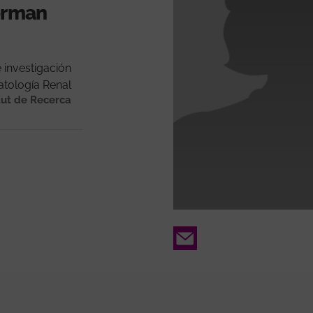
forman
 investigación
atología Renal
tut de Recerca
Email