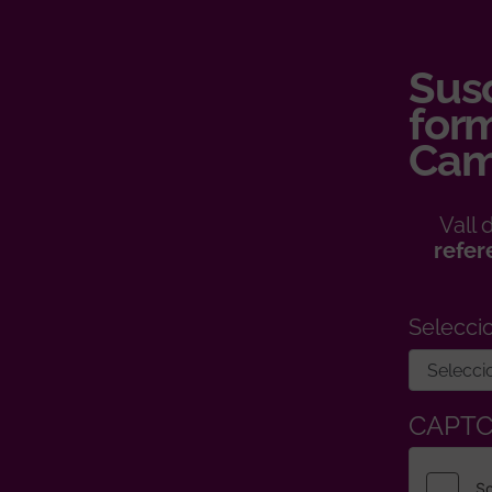
Susc
form
Cam
Vall
refer
Selecci
CAPT