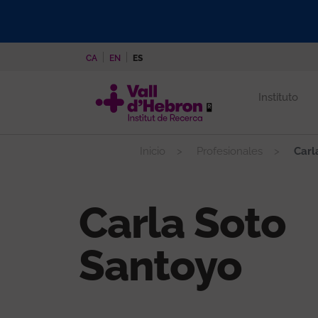
Pasar
al
contenido
CA
EN
ES
principal
Instituto
Inicio
Profesionales
Carl
Carla Soto
Santoyo