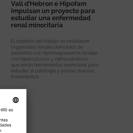
Vall d’Hebron e Hipofam
impulsan un proyecto para
estudiar una enfermedad
renal minoritaria
El objetivo del trabajo es establecer
organoides renales derivados de
pacientes con hipomagnesemia familiar
con hipercalciuria y nefrocalcinosis,
que serán herramientas esenciales para
estudiar la patología y probar nuevos
tratamientos.