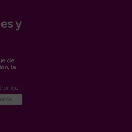
es y
ue de
ón, la
trónico