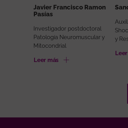
Javier Francisco Ramon
Sand
Pasías
Auxil
Investigador postdoctoral
Shoc
Patología Neuromuscular y
y Re
Mitocondrial
Leer
Leer más