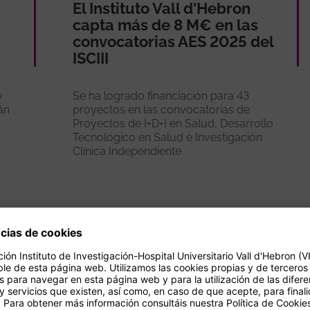
El Instituto Vall d'Hebron
capta más de 8 M€ en las
convocatorias AES 2025 del
ISCIII
y
Se ha logrado financiación para 43
án
proyectos en las convocatorias de
Proyectos de I+D+I en Salud, Desarrollo
Tecnológico en Salud e Investigación
Clínica Independiente
Ver más