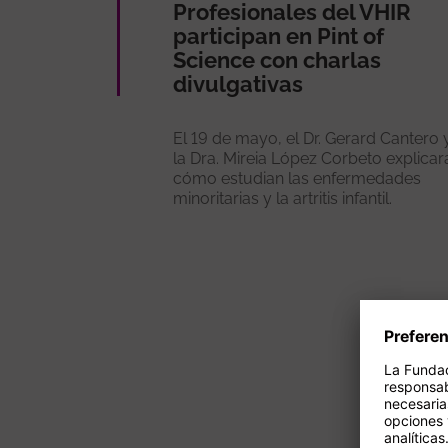
Profesionales del VHIR
participan en Pint of
Science con charlas
divulgativas
El 19 de mayo, el Dr. Gerard Cantero 
la Dra. Mireia López Corbeto explicar
cómo estudian las enfermedades
minoritarias y la artritis infantil.