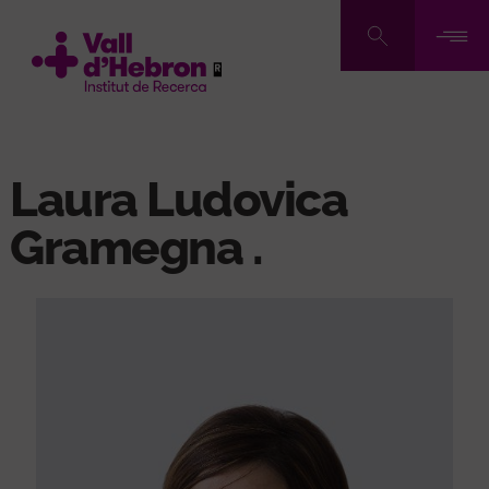
Pasar
al
contenido
principal
Laura Ludovica
Gramegna .