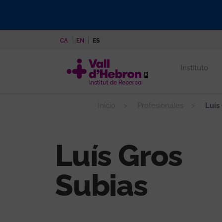
Pasar
al
contenido
CA
EN
ES
principal
Instituto
Inicio
Profesionales
Luís
Luís Gros
Subias