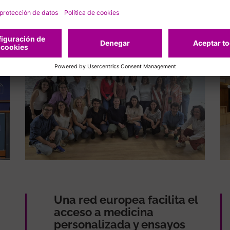
adas
Una red europea facilita el
acceso a medicina
personalizada y ensayos