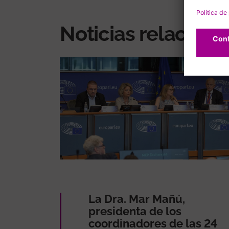
Noticias relacion
La Dra. Mar Mañú,
presidenta de los
coordinadores de las 24