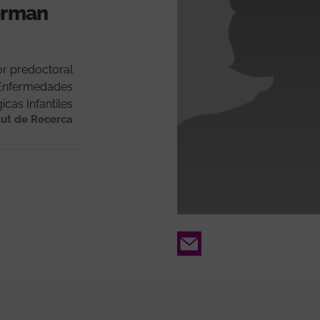
forman
or predoctoral
 Enfermedades
cas Infantiles
tut de Recerca
Email