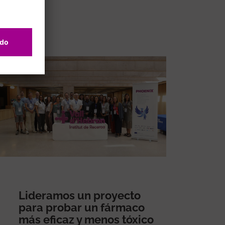
Lideramos un proyecto
para probar un fármaco
más eficaz y menos tóxico