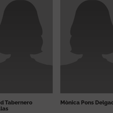
id Tabernero
Mònica Pons Delga
las